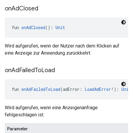
on
Ad
Closed
fun 
onAdClosed
(): 
Unit
Wird aufgerufen, wenn der Nutzer nach dem Klicken auf
eine Anzeige zur Anwendung zurückkehrt.
on
Ad
Failed
To
Load
fun 
onAdFailedToLoad
(adError: 
LoadAdError
!): 
Unit
Wird aufgerufen, wenn eine Anzeigenanfrage
fehlgeschlagen ist.
Parameter