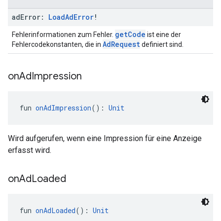
ad
Error:
Load
Ad
Error
!
getCode
Fehlerinformationen zum Fehler.
ist eine der
AdRequest
Fehlercodekonstanten, die in
definiert sind.
on
Ad
Impression
fun 
onAdImpression
(): 
Unit
Wird aufgerufen, wenn eine Impression für eine Anzeige
erfasst wird.
on
Ad
Loaded
fun 
onAdLoaded
(): 
Unit