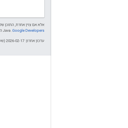
אלא אם צוין אחרת, התוכן של 
Google Developers‏
.‏ Java הוא סימן מסחרי רשום של חברת Oracle ו/או של השותפים העצמאיים שלה.
עדכון אחרון: 2026-02-17 (שעון UTC).
עניין
Google Developer Program
Google Developer Groups
Google Developer Experts
Accelerators
Google Cloud & NVIDIA