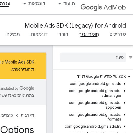
תיעוד
דוגמאות
עזרה 
AdMob
Mobile Ads SDK (Legacy) for Android
מדריכים
חומרי עזר
הורד
דוגמאות
תמיכה
‫Google Mobile Ads SDK נמצא במצב תחזוקה. כדי ליהנות מהעדכונים והתכו
ו
להגדיר אותו
.
SDK של מודעות Google לנייד
com
.
google
.
android
.
gms
.
ads
com
.
google
.
android
.
gms
.
ads
.
בתרגומים כאלו עשויו
admanager
com
.
google
.
android
.
gms
.
ads
.
appopen
com
.
google
.
android
.
gms
.
ads
.
דף הבית
מוצרים
formats
n
Options
com
.
google
.
android
.
gms
.
ads
.
h5