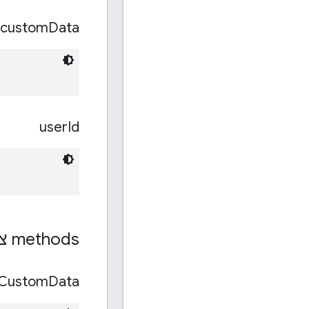
custom
Data
user
Id
‫methods ציבוריות
Custom
Data