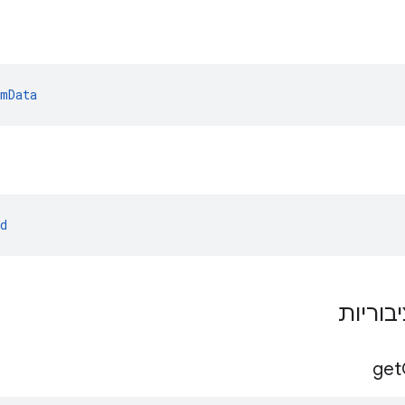
omData
d
get