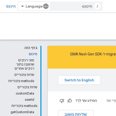
/
היכנס
בדף הזה
migra
ל-GMA Next-Gen SDK
סיכום
סוגי רכיבים
שהוצבו בתוך
רכיבים אחרים
שדות ציבוריים
‫methods ציבוריות
שדות ציבוריים
customData
userId
רי עזר
המידע עזר לך?
‫methods ציבוריות
getCustomData
שליחת משוב