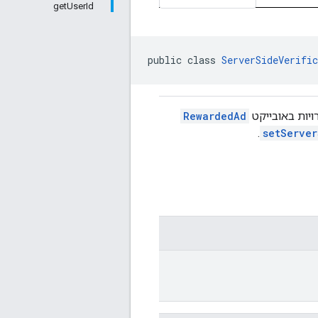
getUserId
public class 
ServerSideVerifi
ויות באובייקט
RewardedAd
.
setServer