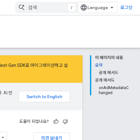
/
로그인
이 페이지의 내용
Next-Gen SDK로 마이그레이션
하고
설
요약
공개 메서드
공개 메서드
onAdMetadataC
 AI 번
hanged
도움이 되었나요?
의견 보내기