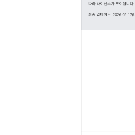
따라 라이선스가 부여됩니다.
최종 업데이트: 2026-02-17(
참여
Google Developer Program
Google Developer Groups
Google Developer Experts
Accelerators
Google Cloud & NVIDIA