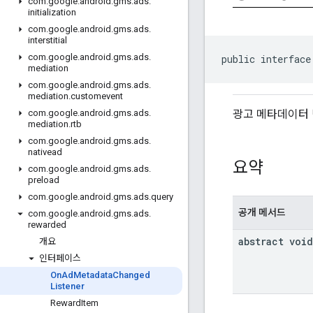
com
.
google
.
android
.
gms
.
ads
.
initialization
com
.
google
.
android
.
gms
.
ads
.
interstitial
com
.
google
.
android
.
gms
.
ads
.
public interface
mediation
com
.
google
.
android
.
gms
.
ads
.
mediation
.
customevent
광고 메타데이터 
com
.
google
.
android
.
gms
.
ads
.
mediation
.
rtb
com
.
google
.
android
.
gms
.
ads
.
nativead
요약
com
.
google
.
android
.
gms
.
ads
.
preload
com
.
google
.
android
.
gms
.
ads
.
query
공개 메서드
com
.
google
.
android
.
gms
.
ads
.
rewarded
abstract void
개요
인터페이스
On
Ad
Metadata
Changed
Listener
Reward
Item