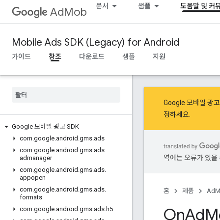
문서
샘플
도움말 및 커
AdMob
Mobile Ads SDK (Legacy) for Android
가이드
참조
다운로드
샘플
지원
Google 모바일 
정
하세요.
Google 모바일 광고 SDK
com
.
google
.
android
.
gms
.
ads
com
.
google
.
android
.
gms
.
ads
.
역에는 오류가 있을 
admanager
com
.
google
.
android
.
gms
.
ads
.
appopen
com
.
google
.
android
.
gms
.
ads
.
홈
제품
AdM
formats
On
Ad
M
com
.
google
.
android
.
gms
.
ads
.
h5