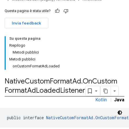
Questa pagina è stata utile?
Invia feedback
Su questa pagina
Riepilogo
Metodi pubblici
Metodi pubblici
onCustomFormatAdLoaded
Native
Custom
Format
Ad
.
On
Custom
Format
Ad
Loaded
Listener
rstitial
Kotlin
|
Java
public interface 
NativeCustomFormatAd.OnCustomFormat