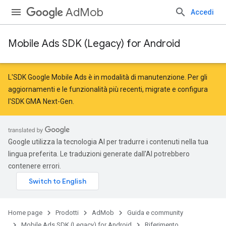
AdMob
Accedi
Mobile Ads SDK (Legacy) for Android
r
L'SDK Google Mobile Ads è in modalità di manutenzione. Per gli
aggiornamenti e le funzionalità più recenti,
migrate
e
configura
l'SDK GMA Next-Gen
.
n
customevent
Google utilizza la tecnologia AI per tradurre i contenuti nella tua
tb
lingua preferita. Le traduzioni generate dall'AI potrebbero
contenere errori.
Home page
Prodotti
AdMob
Guida e community
Mobile Ads SDK (Legacy) for Android
Riferimento