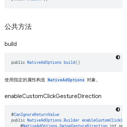
公共方法
build
public 
NativeAdOptions
build
()
使用指定的属性构造
NativeAdOptions
对象。
enable
Custom
Click
Gesture
Direction
@
CanIgnoreReturnValue
public 
NativeAdOptions.Builder
enableCustomClickGe
    @
NativeAdOptions.SwipeGestureDirection
 int swi