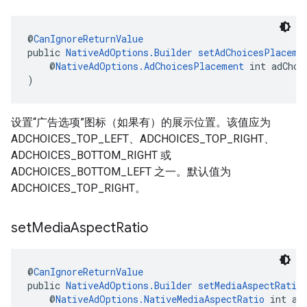
@
CanIgnoreReturnValue
public 
NativeAdOptions.Builder
setAdChoicesPlaceme
    @
NativeAdOptions.AdChoicesPlacement
 int adChoi
)
设置“广告选项”图标（如果有）的展示位置。该值应为
ADCHOICES_TOP_LEFT、ADCHOICES_TOP_RIGHT、
ADCHOICES_BOTTOM_RIGHT 或
ADCHOICES_BOTTOM_LEFT 之一。默认值为
ADCHOICES_TOP_RIGHT。
set
Media
Aspect
Ratio
@
CanIgnoreReturnValue
public 
NativeAdOptions.Builder
setMediaAspectRatio
    @
NativeAdOptions.NativeMediaAspectRatio
 int as