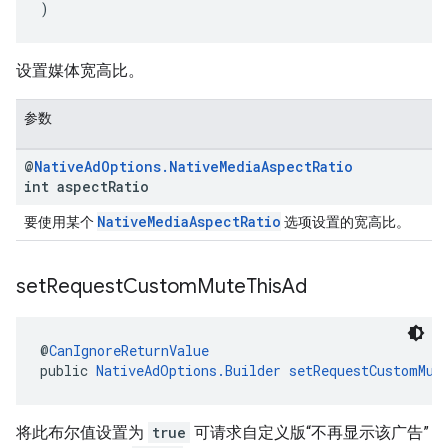
)
设置媒体宽高比。
参数
@
Native
Ad
Options
.
Native
Media
Aspect
Ratio
int aspect
Ratio
NativeMediaAspectRatio
要使用某个
选项设置的宽高比。
set
Request
Custom
Mute
This
Ad
@
CanIgnoreReturnValue
public 
NativeAdOptions.Builder
setRequestCustomMut
将此布尔值设置为
true
可请求自定义版“不再显示该广告”