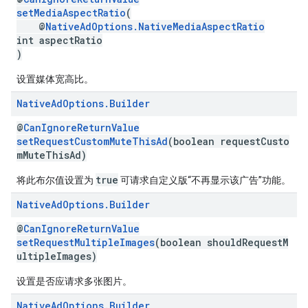
setMediaAspectRatio
(
@
NativeAdOptions.NativeMediaAspectRatio
int aspectRatio
)
设置媒体宽高比。
Native
Ad
Options
.
Builder
@
CanIgnoreReturnValue
setRequestCustomMuteThisAd
(boolean requestCusto
mMuteThisAd)
true
将此布尔值设置为
可请求自定义版“不再显示该广告”功能。
Native
Ad
Options
.
Builder
@
CanIgnoreReturnValue
setRequestMultipleImages
(boolean shouldRequestM
ultipleImages)
设置是否应请求多张图片。
Native
Ad
Options
.
Builder