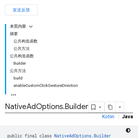
发送反馈
本页内容
摘要
公共构造函数
公共方法
公共构造函数
Builder
公共方法
build
enableCustomClickGestureDirection
rstitial
Native
Ad
Options
.
Builder
Kotlin
|
Java
public final class 
NativeAdOptions.Builder