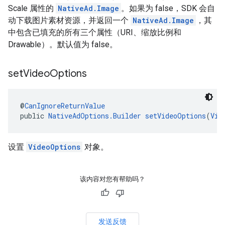
Scale 属性的
NativeAd.Image
。如果为 false，SDK 会自
动下载图片素材资源，并返回一个
NativeAd.Image
，其
中包含已填充的所有三个属性（URI、缩放比例和
Drawable）。默认值为 false。
set
Video
Options
@
CanIgnoreReturnValue
public 
NativeAdOptions.Builder
setVideoOptions
(
Vid
设置
VideoOptions
对象。
该内容对您有帮助吗？
发送反馈