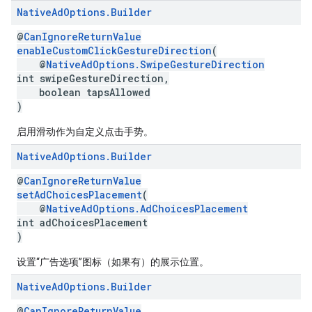
Native
Ad
Options
.
Builder
@
CanIgnoreReturnValue
enableCustomClickGestureDirection
(
@
NativeAdOptions.SwipeGestureDirection
int swipeGestureDirection,
boolean tapsAllowed
)
启用滑动作为自定义点击手势。
Native
Ad
Options
.
Builder
@
CanIgnoreReturnValue
setAdChoicesPlacement
(
@
NativeAdOptions.AdChoicesPlacement
int adChoicesPlacement
)
设置“广告选项”图标（如果有）的展示位置。
Native
Ad
Options
.
Builder
@
CanIgnoreReturnValue