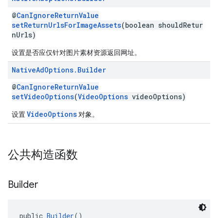
@
CanIgnoreReturnValue
setReturnUrlsForImageAssets
(boolean shouldRetur
nUrls)
设置是否应仅针对图片素材资源返回网址。
Native
Ad
Options
.
Builder
@
CanIgnoreReturnValue
setVideoOptions
(
VideoOptions
videoOptions)
VideoOptions
设置
对象。
公共构造函数
Builder
public 
Builder
()