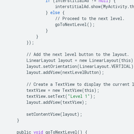
if
(
interstitialAd
!=
null
)
{
interstitialAd
.
show
(
MyActivity
.
t
}
else
{
//
Proceed
to
the
next
level
.
goToNextLevel
();
}
}
});
//
Add
the
next
level
button
to
the
layout
.
LinearLayout
layout
=
new
LinearLayout
(
this
)
layout
.
setOrientation
(
LinearLayout
.
VERTICAL
)
layout
.
addView
(
nextLevelButton
);
//
Create
a
TextView
to
display
the
current
textView
=
new
TextView
(
this
);
textView
.
setText
(
"Level 1"
);
layout
.
addView
(
textView
);
setContentView
(
layout
);
}
public
void
goToNextLevel
()
{