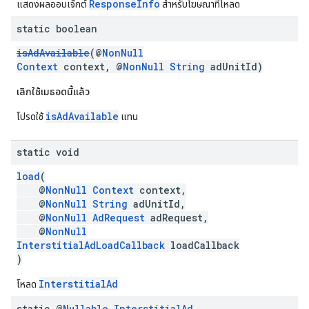
ResponseInfo
แสดงผลออบเจ็กต์
สำหรับโฆษณาที่โหลด
static boolean
isAdAvailable
(@
NonNull
Context
context, @
NonNull
String
adUnitId)
เลิกใช้เมธอดนี้แล้ว
isAdAvailable
โปรดใช้
แทน
static void
load
(
@
NonNull
Context
context,
@
NonNull
String
adUnitId,
@
NonNull
AdRequest
adRequest,
@
NonNull
InterstitialAdLoadCallback
loadCallback
)
InterstitialAd
โหลด
static @
Nullable
Interstitial
Ad