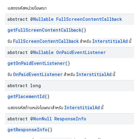
แสดงรหัสหน่วยโฆษณา
abstract @
Nullable
Full
Screen
Content
Callback
getFullScreenContentCallback
()
FullScreenContentCallback
InterstitialAd
รับ
สำหรับ
นี้
abstract @
Nullable
On
Paid
Event
Listener
getOnPaidEventListener
()
OnPaidEventListener
InterstitialAd
รับ
สำหรับ
นี้
abstract long
getPlacementId
()
InterstitialAd
แสดงรหัสตำแหน่งโฆษณาสำหรับ
นี้
abstract @
Non
Null
Response
Info
getResponseInfo
()