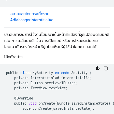
คลาสย่อยโดยตรงที่ทราบ
AdManagerInterstitialAd
ประสบการณ์การใช้งานโฆษณาเต็มหน้าที่แสดงที่จุดเปลี่ยนตามปกติ
เช่น การเปลี่ยนหน้าเว็บ การเปิดแอป หรือการโหลดระดับเกม
โฆษณาคั่นระหว่างหน้าใช้ปุ่มปิดเพื่อให้ผู้ใช้นำโฆษณาออกได้
โค้ดตัวอย่าง
public
class
MyActivity
extends
Activity
{
private
InterstitialAd
interstitialAd
;
private
Button
nextLevelButton
;
private
TextView
textView
;
@
Override
public
void
onCreate
(
Bundle
savedInstanceState
)
super
.
onCreate
(
savedInstanceState
);