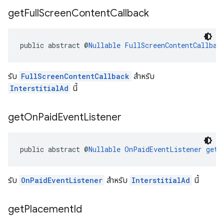
get
Full
Screen
Content
Callback
public abstract @
Nullable
FullScreenContentCallbac
รับ
FullScreenContentCallback
สำหรับ
InterstitialAd
นี้
get
On
Paid
Event
Listener
public abstract @
Nullable
OnPaidEventListener
getO
รับ
OnPaidEventListener
สำหรับ
InterstitialAd
นี้
get
Placement
Id