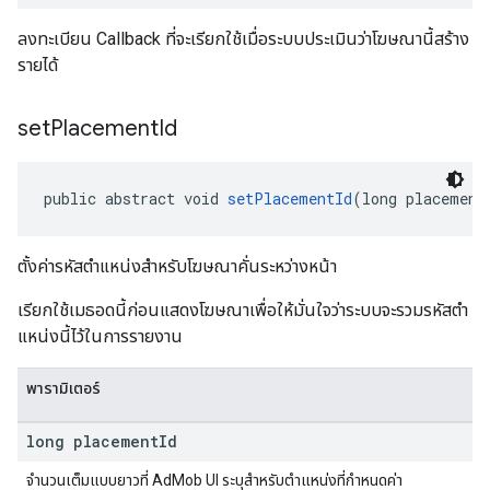
ลงทะเบียน Callback ที่จะเรียกใช้เมื่อระบบประเมินว่าโฆษณานี้สร้าง
รายได้
set
Placement
Id
public abstract void 
setPlacementId
(long placement
ตั้งค่ารหัสตําแหน่งสําหรับโฆษณาคั่นระหว่างหน้า
เรียกใช้เมธอดนี้ก่อนแสดงโฆษณาเพื่อให้มั่นใจว่าระบบจะรวมรหัสตํา
แหน่งนี้ไว้ในการรายงาน
พารามิเตอร์
long placement
Id
จำนวนเต็มแบบยาวที่ AdMob UI ระบุสำหรับตําแหน่งที่กําหนดค่า