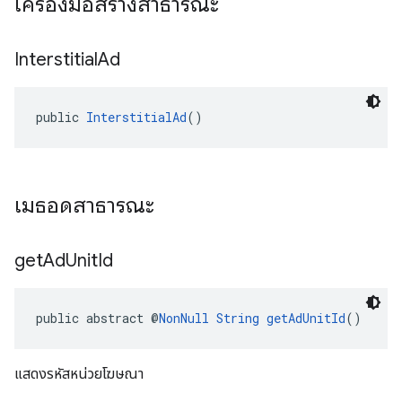
เครื่องมือสร้างสาธารณะ
Interstitial
Ad
public 
InterstitialAd
()
เมธอดสาธารณะ
get
Ad
Unit
Id
public abstract @
NonNull
String
getAdUnitId
()
แสดงรหัสหน่วยโฆษณา