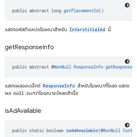
public abstract long 
getPlacementId
()
แสดงรหัสตำแหน่งโฆษณาสำหรับ
InterstitialAd
นี้
get
Response
Info
public abstract @
NonNull
ResponseInfo
getResponseI
แสดงผลออบเจ็กต์
ResponseInfo
สำหรับโฆษณาที่โหลด แสดง
ผล
null
จนกว่าโฆษณาจะโหลดสําเร็จ
is
Ad
Available
public static boolean 
isAdAvailable
(@
NonNull
Conte