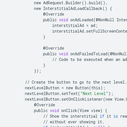
new
AdRequest
.
Builder
()
.
build
(),
new
InterstitialAdLoadCallback
()
{
@
Override
public
void
onAdLoaded
(
@
NonNull
Inte
interstitialAd
=
ad
;
interstitialAd
.
setFullScreenCont
}
@
Override
public
void
onAdFailedToLoad
(
@
NonNul
//
Code
to
be
executed
when
an
ad
}
});
//
Create
the
button
to
go
to
the
next
level
.
nextLevelButton
=
new
Button
(
this
);
nextLevelButton
.
setText
(
"Next Level"
);
nextLevelButton
.
setOnClickListener
(
new
View
.
@
Override
public
void
onClick
(
View
view
)
{
//
Show
the
interstitial
if
it
is
rea
//
without
ever
showing
it
.