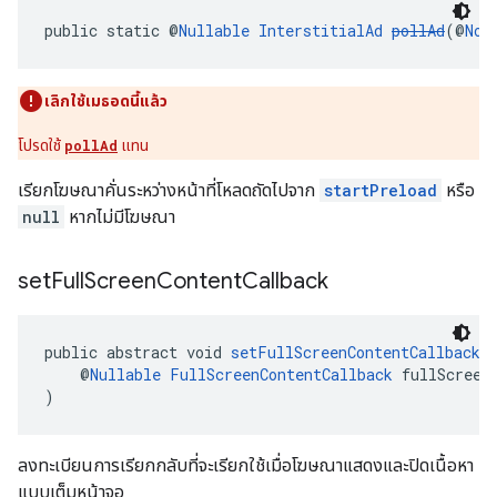
public static @
Nullable
InterstitialAd
pollAd
(@
Non
เลิกใช้เมธอดนี้แล้ว
โปรดใช้
pollAd
แทน
เรียกโฆษณาคั่นระหว่างหน้าที่โหลดถัดไปจาก
startPreload
หรือ
null
หากไม่มีโฆษณา
set
Full
Screen
Content
Callback
public abstract void 
setFullScreenContentCallback
(
    @
Nullable
FullScreenContentCallback
 fullScreen
)
ลงทะเบียนการเรียกกลับที่จะเรียกใช้เมื่อโฆษณาแสดงและปิดเนื้อหา
แบบเต็มหน้าจอ