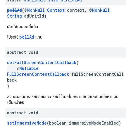
pollAd
(@
NonNull
Context
context, @
NonNull
String
adUnitId)
เลิกใช้เมธอดนี้แล้ว
pollAd
โปรดใช้
แทน
abstract void
setFullScreenContentCallback
(
@
Nullable
FullScreenContentCallback
fullScreenContentCall
back
)
ลงทะเบียนการเรียกกลับที่จะเรียกใช้เมื่อโฆษณาแสดงและปิดเนื้อหาแบบ
เต็มหน้าจอ
abstract void
setImmersiveMode
(boolean immersiveModeEnabled)