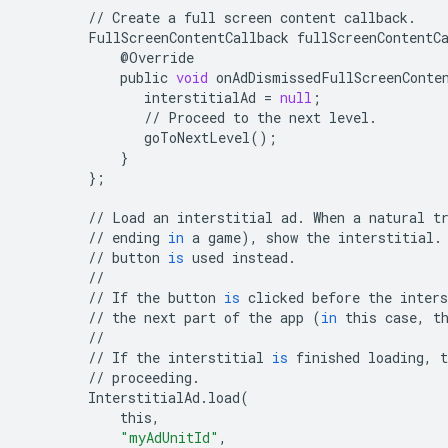
//
Create
a
full
screen
content
callback
.
FullScreenContentCallback
fullScreenContentC
@
Override
public
void
onAdDismissedFullScreenConte
interstitialAd
=
null
;
//
Proceed
to
the
next
level
.
goToNextLevel
();
}
};
//
Load
an
interstitial
ad
.
When
a
natural
t
//
ending
in
a
game
),
show
the
interstitial
.
//
button
is
used
instead
.
//
//
If
the
button
is
clicked
before
the
inters
//
the
next
part
of
the
app
(
in
this
case
,
t
//
//
If
the
interstitial
is
finished
loading
,
t
//
proceeding
.
InterstitialAd
.
load
(
this
,
"myAdUnitId"
,