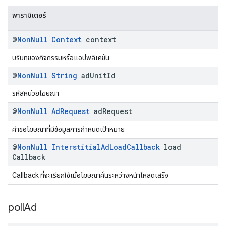
พารามิเตอร์
@
Non
Null
Context
context
บริบทของกิจกรรมหรือแอปพลิเคชัน
@
Non
Null
String
ad
Unit
Id
รหัสหน่วยโฆษณา
@
Non
Null
Ad
Request
ad
Request
คำขอโฆษณาที่มีข้อมูลการกำหนดเป้าหมาย
@
Non
Null
Interstitial
Ad
Load
Callback
load
Callback
Callback ที่จะเรียกใช้เมื่อโฆษณาคั่นระหว่างหน้าโหลดเสร็จ
poll
Ad