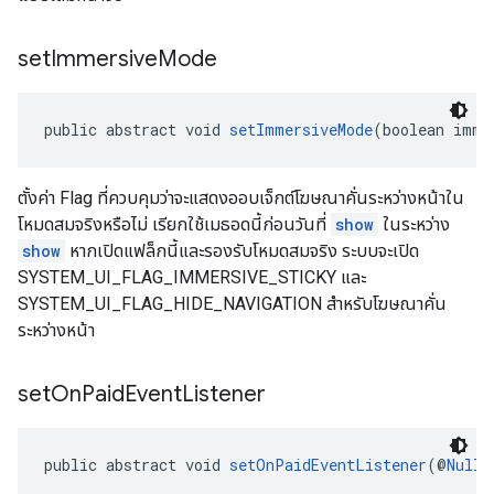
set
Immersive
Mode
public abstract void 
setImmersiveMode
(boolean imme
ตั้งค่า Flag ที่ควบคุมว่าจะแสดงออบเจ็กต์โฆษณาคั่นระหว่างหน้าใน
โหมดสมจริงหรือไม่ เรียกใช้เมธอดนี้ก่อนวันที่
show
ในระหว่าง
show
หากเปิดแฟล็กนี้และรองรับโหมดสมจริง ระบบจะเปิด
SYSTEM_UI_FLAG_IMMERSIVE_STICKY และ
SYSTEM_UI_FLAG_HIDE_NAVIGATION สำหรับโฆษณาคั่น
ระหว่างหน้า
set
On
Paid
Event
Listener
public abstract void 
setOnPaidEventListener
(@
Nulla