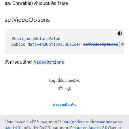
และ Drawable) ค่าเริ่มต้นคือ false
set
Video
Options
@
CanIgnoreReturnValue
public 
NativeAdOptions.Builder
setVideoOptions
(
Vid
ตั้งค่าออบเจ็กต์
VideoOptions
ข้อมูลนี้มีประโยชน์ไหม
ส่งความคิดเห็น
เนื้อหาของหน้าเว็บนี้ได้รับอนุญาตภายใต้
ใบอนุญาตที่ต้องระบุที่มาของครีเอทีฟคอม
มอนส์ 4.0
และตัวอย่างโค้ดได้รับอนุญาตภายใต้
ใบอนุญาต Apache 2.0
เว้นแต่จะ