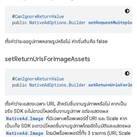
@
CanIgnoreReturnValue
public 
NativeAdOptions.Builder
setRequestMultipleI
ตั้งค่าว่าจะขอรูปภาพหลายรูปหรือไม่ ค่าเริ่มต้นคือ false
set
Return
Urls
For
Image
Assets
@
CanIgnoreReturnValue
public 
NativeAdOptions.Builder
setReturnUrlsForIma
ตั้งค่าว่าจะแสดงเฉพาะ URL สำหรับชิ้นงานรูปภาพหรือไม่ หากเป็น
จริง SDK จะไม่ดาวน์โหลดชิ้นงานรูปภาพ แต่จะแสดงผล
NativeAd.Image
ที่มีเฉพาะพร็อพเพอร์ตี้ URI และ Scale หาก
เป็นเท็จ SDK จะดาวน์โหลดชิ้นงานรูปภาพโดยอัตโนมัติและแสดงผล
NativeAd.Image
โดยมีพร็อพเพอร์ตี้ทั้ง 3 รายการ (URI, Scale