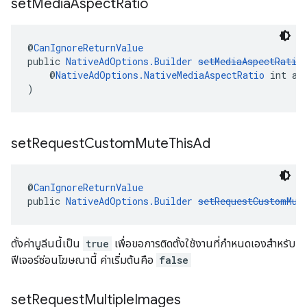
set
Media
Aspect
Ratio
@
CanIgnoreReturnValue
public 
NativeAdOptions.Builder
setMediaAspectRatio
    @
NativeAdOptions.NativeMediaAspectRatio
 int as
)
set
Request
Custom
Mute
This
Ad
@
CanIgnoreReturnValue
public 
NativeAdOptions.Builder
setRequestCustomMut
ตั้งค่าบูลีนนี้เป็น
true
เพื่อขอการติดตั้งใช้งานที่กำหนดเองสำหรับ
ฟีเจอร์ซ่อนโฆษณานี้ ค่าเริ่มต้นคือ
false
set
Request
Multiple
Images