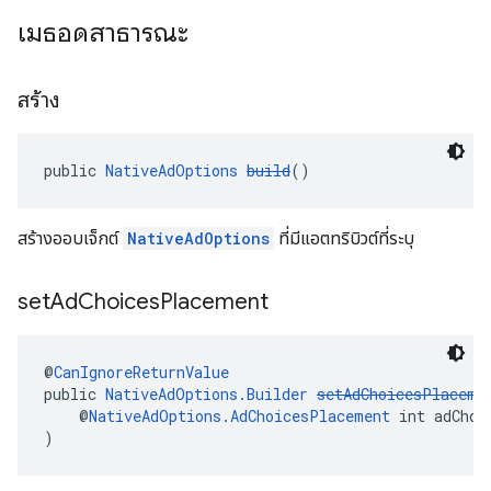
เมธอดสาธารณะ
สร้าง
public 
NativeAdOptions
build
()
สร้างออบเจ็กต์
NativeAdOptions
ที่มีแอตทริบิวต์ที่ระบุ
set
Ad
Choices
Placement
@
CanIgnoreReturnValue
public 
NativeAdOptions.Builder
setAdChoicesPlaceme
    @
NativeAdOptions.AdChoicesPlacement
 int adChoi
)