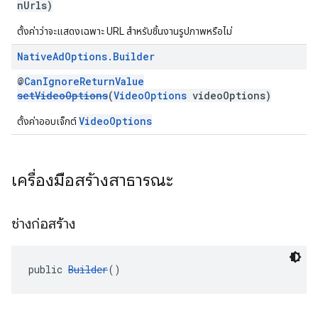
nUrls)
ตั้งค่าว่าจะแสดงเฉพาะ URL สำหรับชิ้นงานรูปภาพหรือไม่
Native
Ad
Options
.
Builder
@
CanIgnoreReturnValue
setVideoOptions
(
VideoOptions
videoOptions)
VideoOptions
ตั้งค่าออบเจ็กต์
เครื่องมือสร้างสาธารณะ
ช่างก่อสร้าง
public 
Builder
()