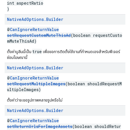
int aspectRatio
)
Native
Ad
Options
.
Builder
@
CanIgnoreReturnValue
setRequestCustomMuteThisAd
(boolean requestCusto
mMuteThisAd)
true
ตั้งค่าบูลีนนี้เป็น
เพื่อขอการติดตั้งใช้งานที่กำหนดเองสำหรับฟีเจอร์
ซ่อนโฆษณานี้
Native
Ad
Options
.
Builder
@
CanIgnoreReturnValue
setRequestMultipleImages
(boolean shouldRequestM
ultipleImages)
ตั้งค่าว่าจะขอรูปภาพหลายรูปหรือไม่
Native
Ad
Options
.
Builder
@
CanIgnoreReturnValue
setReturnUrlsForImageAssets
(boolean shouldRetur