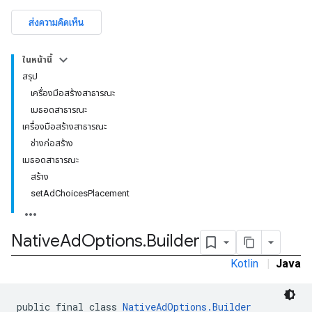
ส่งความคิดเห็น
n
ในหน้านี้
สรุป
เครื่องมือสร้างสาธารณะ
customevent
เมธอดสาธารณะ
tb
เครื่องมือสร้างสาธารณะ
ช่างก่อสร้าง
เมธอดสาธารณะ
สร้าง
setAdChoicesPlacement
rstitial
Native
Ad
Options
.
Builder
Kotlin
|
Java
public final class 
NativeAdOptions.Builder