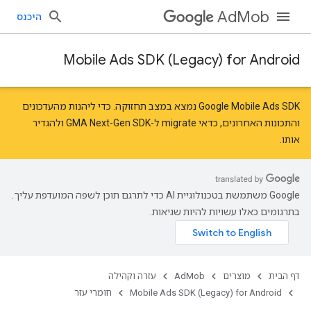
AdMob
היכנס
Mobile Ads SDK (Legacy) for Android
‫Google Mobile Ads SDK נמצא במצב תחזוקה. כדי ליהנות מהעדכונים
והתכונות האחרונים, כדאי
migrate
ל-GMA Next-Gen SDK ו
להגדיר
אותו
.
‫Google משתמשת בטכנולוגיית AI כדי לתרגם תוכן לשפה המועדפת עליך.
בתרגומים כאלו עשויות להיות שגיאות.
com.google
c
דף הבית
מוצרים
AdMob
עזרה וקהילה
Mobile Ads SDK (Legacy) for Android
חומרי עזר