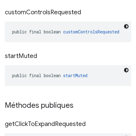
custom
Controls
Requested
public final boolean 
customControlsRequested
start
Muted
public final boolean 
startMuted
Méthodes publiques
get
Click
To
Expand
Requested