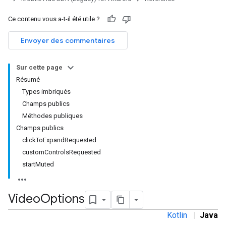
Ce contenu vous a-t-il été utile ?
Envoyer des commentaires
Sur cette page
Résumé
Types imbriqués
Champs publics
Méthodes publiques
Champs publics
clickToExpandRequested
customControlsRequested
startMuted
Video
Options
Kotlin
|
Java
r