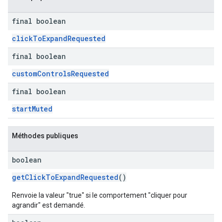
final boolean
clickToExpandRequested
final boolean
customControlsRequested
final boolean
startMuted
Méthodes publiques
boolean
getClickToExpandRequested
()
Renvoie la valeur "true" si le comportement "cliquer pour
agrandir" est demandé.