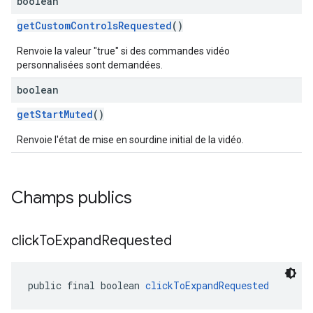
boolean
getCustomControlsRequested
()
Renvoie la valeur "true" si des commandes vidéo
personnalisées sont demandées.
boolean
getStartMuted
()
Renvoie l'état de mise en sourdine initial de la vidéo.
Champs publics
click
To
Expand
Requested
public final boolean 
clickToExpandRequested