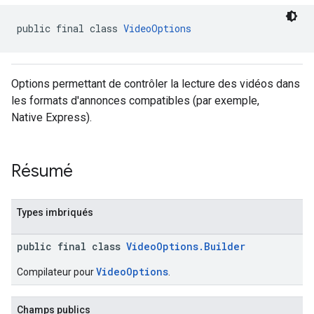
public final class 
VideoOptions
n
Options permettant de contrôler la lecture des vidéos dans
les formats d'annonces compatibles (par exemple,
customevent
Native Express).
tb
Résumé
rstitial
Types imbriqués
public final class
VideoOptions.Builder
VideoOptions
Compilateur pour
.
Champs publics