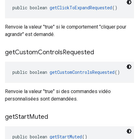
public boolean 
getClickToExpandRequested
()
Renvoie la valeur "true" si le comportement "cliquer pour
agrandir" est demandé.
get
Custom
Controls
Requested
public boolean 
getCustomControlsRequested
()
Renvoie la valeur "true" si des commandes vidéo
personnalisées sont demandées.
get
Start
Muted
public boolean 
getStartMuted
()