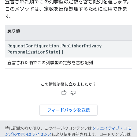
宣言された順でこの列挙型の定数を含む配列を返します。
このメソッドは、定数を反復処理するために使用できま
す。
戻り値
Request
Configuration
.
Publisher
Privacy
Personalization
State[]
宣言された順でこの列挙型の定数を含む配列
この情報は役に立ちましたか？
フィードバックを送信
特に記載のない限り、このページのコンテンツは
クリエイティブ・コモ
ンズの表示 4.0 ライセンス
により使用許諾されます。コードサンプルは