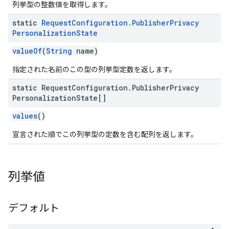
列挙型の整数値を取得します。
static
Request
Configuration
.
Publisher
Privacy
Personalization
State
valueOf
(
String
name)
指定された名前のこの型の列挙型定数を返します。
static Request
Configuration
.
Publisher
Privacy
Personalization
State[]
values
()
宣言された順でこの列挙型の定数を含む配列を返します。
列挙値
デフォルト