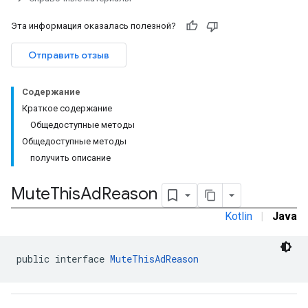
Эта информация оказалась полезной?
n
com.google.android.gms.ads.interstitial
Отправить отзыв
customevent
Содержание
tb
Краткое содержание
Общедоступные методы
Общедоступные методы
получить описание
межстраничное
Mute
This
Ad
Reason
Kotlin
|
Java
public interface 
MuteThisAdReason