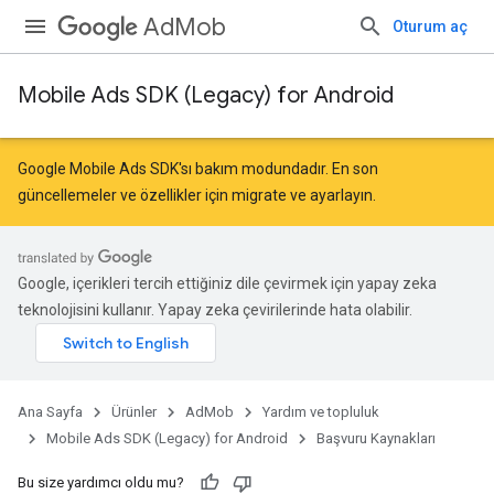
AdMob
Oturum aç
Mobile Ads SDK (Legacy) for Android
Google Mobile Ads SDK'sı bakım modundadır. En son
güncellemeler ve özellikler için
migrate
ve
ayarlayın
.
Google, içerikleri tercih ettiğiniz dile çevirmek için yapay zeka
teknolojisini kullanır. Yapay zeka çevirilerinde hata olabilir.
r
Ana Sayfa
Ürünler
AdMob
Yardım ve topluluk
Mobile Ads SDK (Legacy) for Android
Başvuru Kaynakları
Bu size yardımcı oldu mu?