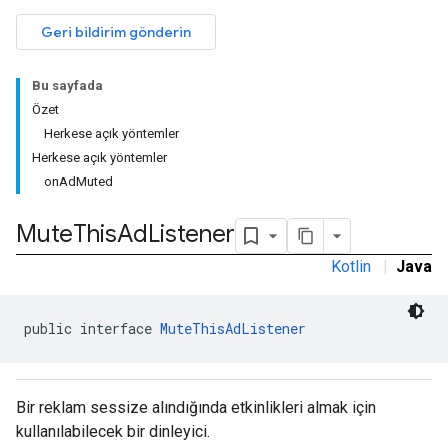
n
Geri bildirim gönderin
Bu sayfada
customevent
Özet
tb
Herkese açık yöntemler
Herkese açık yöntemler
onAdMuted
Mute
This
Ad
Listener
rstitial
Kotlin
|
Java
public interface 
MuteThisAdListener
Bir reklam sessize alındığında etkinlikleri almak için
kullanılabilecek bir dinleyici.