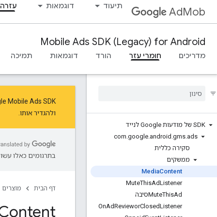
תיעוד
דוגמאות
עזרה 
AdMob
Mobile Ads SDK (Legacy) for Android
מדריכים
חומרי עזר
הורד
דוגמאות
תמיכה
‫Google Mobile Ads SDK נמצא במצב תחזוקה. כדי ליהנות מהעדכונים והתכו
ו
להגדיר אותו
.
SDK של מודעות Google לנייד
com
.
google
.
android
.
gms
.
ads
סקירה כללית
בתרגומים כאלו עשויו
ממשקים
Media
Content
Mute
This
Ad
Listener
דף הבית
מוצרים
Adסיבה
This
Mute
Content
On
Ad
Reviewor
Closed
Listener