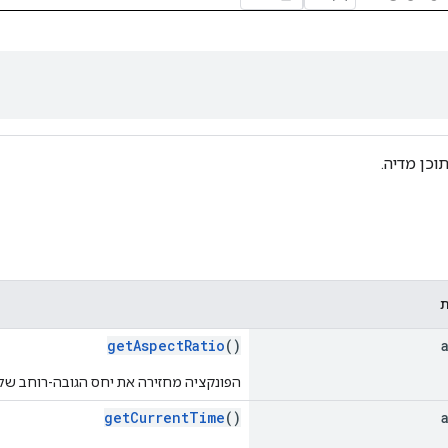
כן מדיה.
getAspectRatio
()
הפונקציה מחזירה את יחס הגובה-רוחב של 
getCurrentTime
()