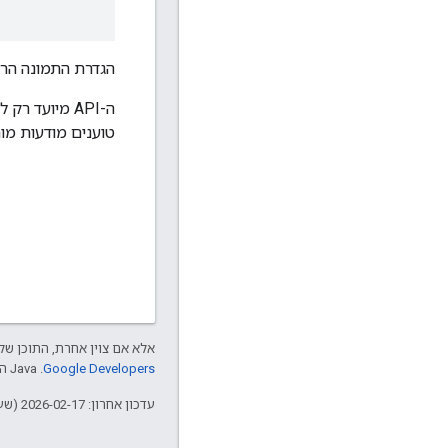
הגדרת התמונה הרא
ה-API מיועד רק למודעות מותאמות. משתמשים בשיטה הזו אם הגדרתם
טוענים מודעות מו
אלא אם צוין אחרת, התוכן של 
Google Developers‏
.‏ Java הוא סימן מסחרי רשום של חברת Oracle ו/או של השותפים העצמאיים שלה.
עדכון אחרון: 2026-02-17 (שעון UTC).