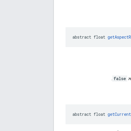
abstract float 
getAspectR
א
false
.
abstract float 
getCurren