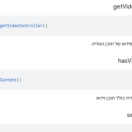
get
Vid
getVideoController
()
ידאו של תוכן המדיה.
has
V
Content
()
ה כולל תוכן וידאו.
s