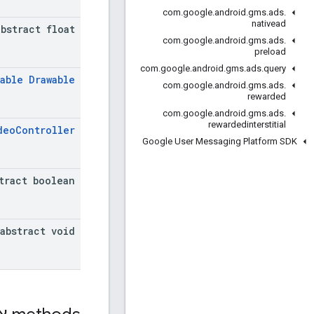
com
.
google
.
android
.
gms
.
ads
.
nativead
abstract float
com
.
google
.
android
.
gms
.
ads
.
preload
com
.
google
.
android
.
gms
.
ads
.
query
able
Drawable
com
.
google
.
android
.
gms
.
ads
.
rewarded
com
.
google
.
android
.
gms
.
ads
.
rewardedinterstitial
deo
Controller
Google User Messaging Platform SDK
tract boolean
abstract void