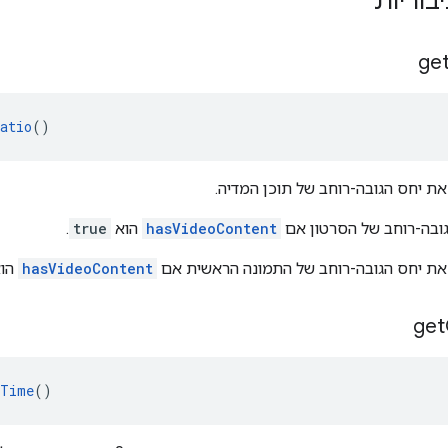
ge
atio
()
את יחס הגובה-רוחב של תוכן המדיה.
ובה-רוחב של הסרטון אם
hasVideoContent
הוא
true
.
את יחס הגובה-רוחב של התמונה הראשית אם
hasVideoContent
הו
get
tTime
()