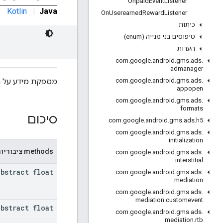
Onpaid
Event
Listener
Kotlin
|
Java
On
Userearned
Reward
Listener
כיתות
טיפוסים בני מנייה (enum)
הערות
com
.
google
.
android
.
gms
.
ads
.
admanager
מספקת מידע על תו
com
.
google
.
android
.
gms
.
ads
.
appopen
com
.
google
.
android
.
gms
.
ads
.
formats
סיכום
com
.
google
.
android
.
gms
.
ads
.
h5
com
.
google
.
android
.
gms
.
ads
.
initialization
‫methods ציבוריות
com
.
google
.
android
.
gms
.
ads
.
interstitial
abstract float
com
.
google
.
android
.
gms
.
ads
.
mediation
com
.
google
.
android
.
gms
.
ads
.
mediation
.
customevent
abstract float
com
.
google
.
android
.
gms
.
ads
.
mediation
.
rtb