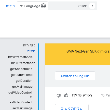
/
היכנס
בדף הזה
migra
ל-GMA Next-Gen SDK
סיכום
‫methods ציבוריות
‫methods ציבוריות
getAspectRatio
getCurrentTime
getDuration
getMainImage
getVideoControll
רי עזר
המידע עזר לך?
er
hasVideoContent
שליחת משוב
setMainImage