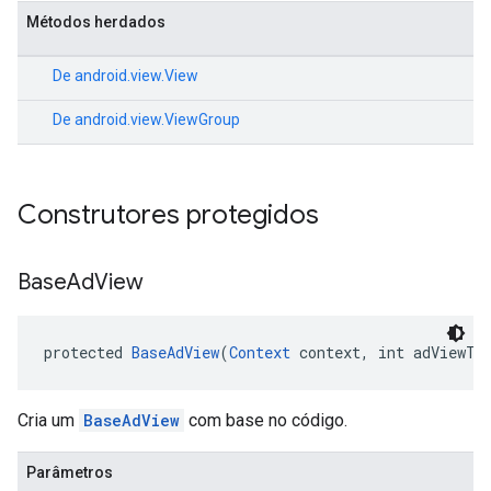
Métodos herdados
De
android.view.View
De
android.view.ViewGroup
Construtores protegidos
Base
Ad
View
protected 
BaseAdView
(
Context
 context, int adViewTy
Cria um
BaseAdView
com base no código.
Parâmetros