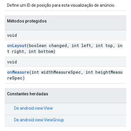
Define um ID de posição para esta visualização de anúncio.
Métodos protegidos
void
onLayout
(boolean changed, int left, int top, in
t right, int bottom)
void
onMeasure
(int widthMeasureSpec, int heightMeasu
reSpec)
Constantes herdadas
De
android.view.View
De
android.view.ViewGroup