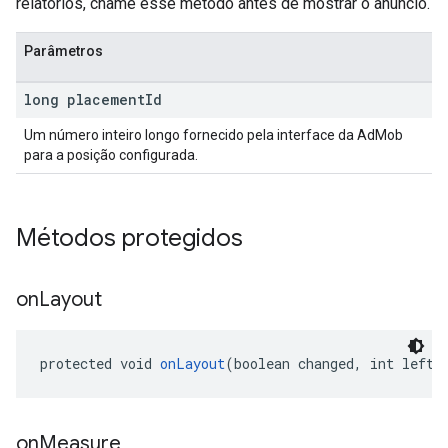
relatórios, chame esse método antes de mostrar o anúncio.
Parâmetros
long placement
Id
Um número inteiro longo fornecido pela interface da AdMob
para a posição configurada.
Métodos protegidos
on
Layout
protected void 
onLayout
(boolean changed, int left,
on
Measure