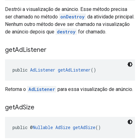
Destrói a visualização de anúncio. Esse método precisa
ser chamado no método
onDestroy
da atividade principal.
Nenhum outro método deve ser chamado na visualização
de anúncio depois que
destroy
for chamado.
get
Ad
Listener
public 
AdListener
getAdListener
()
Retorna o
AdListener
para essa visualização de anúncio.
get
Ad
Size
public @
Nullable
AdSize
getAdSize
()