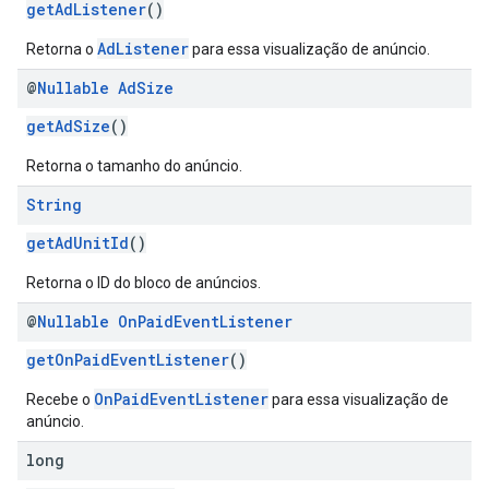
getAdListener
()
AdListener
Retorna o
para essa visualização de anúncio.
@
Nullable
Ad
Size
getAdSize
()
Retorna o tamanho do anúncio.
String
getAdUnitId
()
Retorna o ID do bloco de anúncios.
@
Nullable
On
Paid
Event
Listener
getOnPaidEventListener
()
OnPaidEventListener
Recebe o
para essa visualização de
anúncio.
long