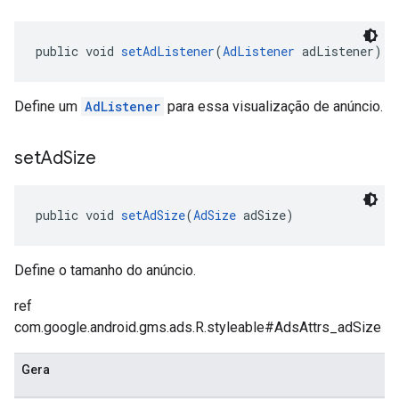
public void 
setAdListener
(
AdListener
 adListener)
Define um
AdListener
para essa visualização de anúncio.
set
Ad
Size
public void 
setAdSize
(
AdSize
 adSize)
Define o tamanho do anúncio.
ref
com.google.android.gms.ads.R.styleable#AdsAttrs_adSize
Gera