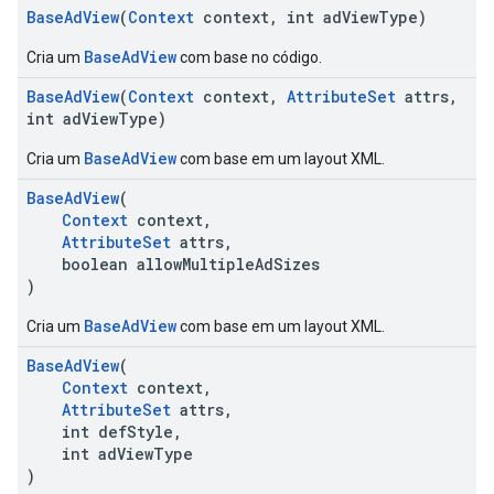
BaseAdView
(
Context
context, int adViewType)
BaseAdView
Cria um
com base no código.
BaseAdView
(
Context
context,
AttributeSet
attrs,
int adViewType)
BaseAdView
Cria um
com base em um layout XML.
BaseAdView
(
Context
context,
AttributeSet
attrs,
boolean allowMultipleAdSizes
)
BaseAdView
Cria um
com base em um layout XML.
BaseAdView
(
Context
context,
AttributeSet
attrs,
int defStyle,
int adViewType
)