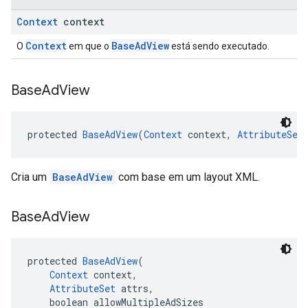
Context
context
Context
BaseAdView
O
em que o
está sendo executado.
Base
Ad
View
protected 
BaseAdView
(
Context
 context, 
AttributeSet
Cria um
BaseAdView
com base em um layout XML.
Base
Ad
View
protected 
BaseAdView
(
Context
 context,
AttributeSet
 attrs,
    boolean allowMultipleAdSizes