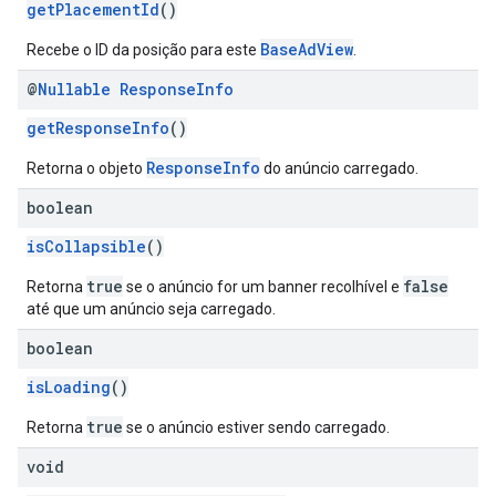
getPlacementId
()
BaseAdView
Recebe o ID da posição para este
.
@
Nullable
Response
Info
getResponseInfo
()
ResponseInfo
Retorna o objeto
do anúncio carregado.
boolean
isCollapsible
()
true
false
Retorna
se o anúncio for um banner recolhível e
até que um anúncio seja carregado.
boolean
isLoading
()
true
Retorna
se o anúncio estiver sendo carregado.
void