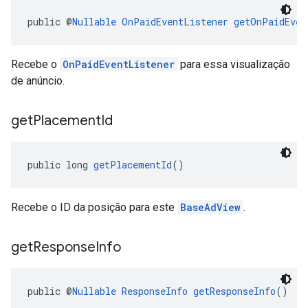
public @
Nullable
OnPaidEventListener
getOnPaidEven
Recebe o
OnPaidEventListener
para essa visualização
de anúncio.
get
Placement
Id
public long 
getPlacementId
()
Recebe o ID da posição para este
BaseAdView
.
get
Response
Info
public @
Nullable
ResponseInfo
getResponseInfo
()