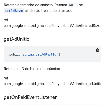
Retorna o tamanho do anúncio. Retorna
null
se
setAdSize
ainda não tiver sido chamado.
ref
com.google.android.gms.ads.R.styleable#AdsAttrs_adSize
get
Ad
Unit
Id
public 
String
getAdUnitId
()
Retorna o ID do bloco de anúncios.
ref
com.google.android.gms.ads.R.styleable#AdsAttrs_adUnitId
get
On
Paid
Event
Listener