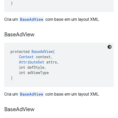
)
Cria um
BaseAdView
com base em um layout XML.
Base
Ad
View
protected 
BaseAdView
(
Context
 context,
AttributeSet
 attrs,
    int defStyle,
    int adViewType
)
Cria um
BaseAdView
com base em um layout XML.
Base
Ad
View