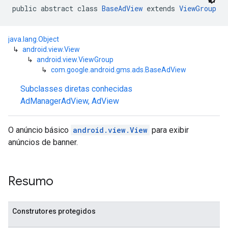
public abstract class 
BaseAdView
 extends 
ViewGroup
java.lang.Object
n
↳
android.view.View
↳
android.view.ViewGroup
↳
com.google.android.gms.ads.BaseAdView
customevent
Subclasses diretas conhecidas
tb
AdManagerAdView
,
AdView
O anúncio básico
android.view.View
para exibir
anúncios de banner.
rstitial
Resumo
Construtores protegidos