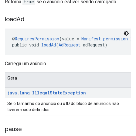
Retorna
true
se o anúncio estiver sendo carregado.
load
Ad
@
RequiresPermission
(value = 
Manifest.permission.IN
public void 
loadAd
(
AdRequest
 adRequest)
Carrega um anúncio.
Gera
java
.
lang
.
Illegal
State
Exception
Se o tamanho do anúncio ou o ID do bloco de anúncios não
tiverem sido definidos.
pause