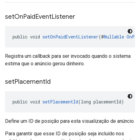
set
On
Paid
Event
Listener
public void 
setOnPaidEventListener
(@
Nullable
OnPai
Registra um callback para ser invocado quando o sistema
estima que o anúncio gerou dinheiro.
set
Placement
Id
public void 
setPlacementId
(long placementId)
Define um ID de posição para esta visualização de anúncio.
Para garantir que esse ID de posição seja incluído nos