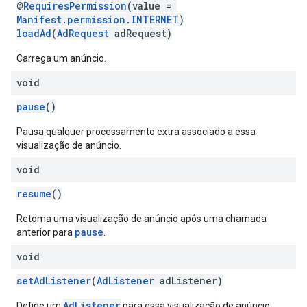
@
RequiresPermission
(value =
Manifest.permission.INTERNET
)
loadAd
(
AdRequest
adRequest)
Carrega um anúncio.
void
pause
()
Pausa qualquer processamento extra associado a essa
visualização de anúncio.
void
resume
()
Retoma uma visualização de anúncio após uma chamada
pause
anterior para
.
void
setAdListener
(
AdListener
adListener)
AdListener
Define um
para essa visualização de anúncio.