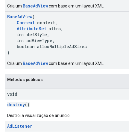
BaseAdView
Cria um
com base em um layout XML.
BaseAdView
(
Context
context,
AttributeSet
attrs,
int defStyle,
int adViewType,
boolean allowMultipleAdSizes
)
BaseAdView
Cria um
com base em um layout XML.
Métodos públicos
void
destroy
()
Destrói a visualização de anúncio.
Ad
Listener