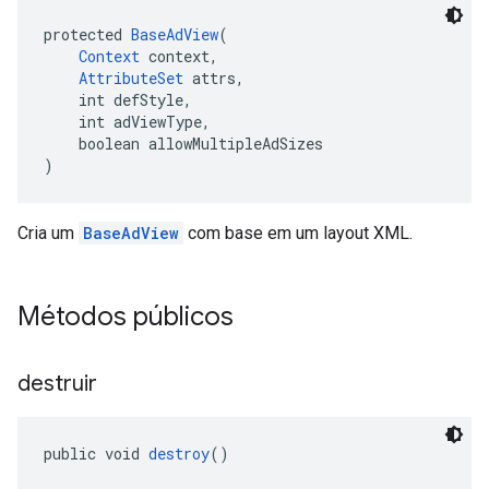
protected 
BaseAdView
(
Context
 context,
AttributeSet
 attrs,
    int defStyle,
    int adViewType,
    boolean allowMultipleAdSizes
)
Cria um
BaseAdView
com base em um layout XML.
Métodos públicos
destruir
public void 
destroy
()