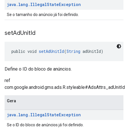
java
.
lang
.
Illegal
State
Exception
Se o tamanho do anúncio já foi definido.
set
Ad
Unit
Id
public void 
setAdUnitId
(
String
 adUnitId)
Define o ID do bloco de anúncios.
ref
com.google.android.gms.ads.R.styleable#AdsAttrs_adUnitId
Gera
java
.
lang
.
Illegal
State
Exception
Se o ID do bloco de anúncios já foi definido.