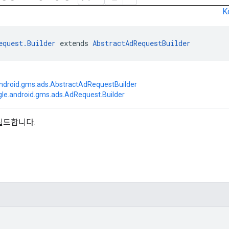
K
equest.Builder
 extends 
AbstractAdRequestBuilder
ndroid.gms.ads.AbstractAdRequestBuilder
le.android.gms.ads.AdRequest.Builder
빌드합니다.