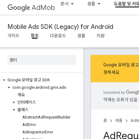
문서
샘플
도움말 및 커
AdMob
Mobile Ads SDK (Legacy) for Android
가이드
참조
다운로드
샘플
지원
Google 모바일 
정
하세요.
Google 모바일 광고 SDK
com
.
google
.
android
.
gms
.
ads
개요
역에는 오류가 있을 
인터페이스
클래스
Abstract
Ad
Request
Builder
홈
제품
AdM
Ad
Error
Ad
Requ
Ad
Inspector
Error