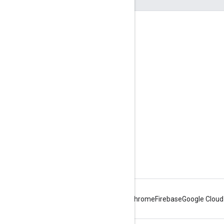
참여
Google Developer Program
Google Developer Groups
Google Developer Experts
Accelerators
Google Cloud & NVIDIA
Android
Chrome
Firebase
Google Cloud