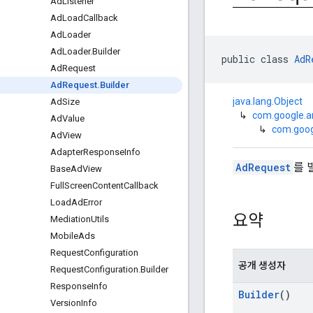
Ad
Listener
Ad
Load
Callback
Ad
Loader
Ad
Loader
.
Builder
public class 
AdR
Ad
Request
Ad
Request
.
Builder
java.lang.Object
Ad
Size
↳
com.google.a
Ad
Value
↳
com.goog
Ad
View
Adapter
Response
Info
AdRequest
를 
Base
Ad
View
Full
Screen
Content
Callback
Load
Ad
Error
요약
Mediation
Utils
Mobile
Ads
Request
Configuration
공개 생성자
Request
Configuration
.
Builder
Response
Info
Builder
()
Version
Info