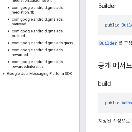
mediation
.
customevent
Builder
com
.
google
.
android
.
gms
.
ads
.
mediation
.
rtb
com
.
google
.
android
.
gms
.
ads
.
nativead
public 
Buil
com
.
google
.
android
.
gms
.
ads
.
preload
Builder
를 구
com
.
google
.
android
.
gms
.
ads
.
query
com
.
google
.
android
.
gms
.
ads
.
rewarded
com
.
google
.
android
.
gms
.
ads
.
공개 메서
rewardedinterstitial
Google User Messaging Platform SDK
build
public 
AdRe
지정된 속성으로