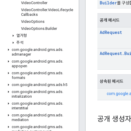
Builder
를 구성
Video
Controller
Video
Controller
.
Video
Lifecycle
Callbacks
공개 메서드
Video
Options
Video
Options
.
Builder
Ad
Request
열거형
주석
com
.
google
.
android
.
gms
.
ads
.
Ad
Request
.
Bu
admanager
com
.
google
.
android
.
gms
.
ads
.
appopen
com
.
google
.
android
.
gms
.
ads
.
formats
상속된 메서드
com
.
google
.
android
.
gms
.
ads
.
h5
com
.
google
.
android
.
gms
.
ads
.
com.google.
initialization
com
.
google
.
android
.
gms
.
ads
.
interstitial
com
.
google
.
android
.
gms
.
ads
.
공개 생성
mediation
com
.
google
.
android
.
gms
.
ads
.