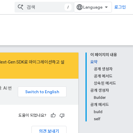
/
로그인
이 페이지의 내용
Next-Gen SDK로 마이그레이션
하고
설
요약
공개 생성자
공개 메서드
상속된 메서드
 AI 번
공개 생성자
Builder
공개 메서드
build
도움이 되었나요?
self
의견 보내기