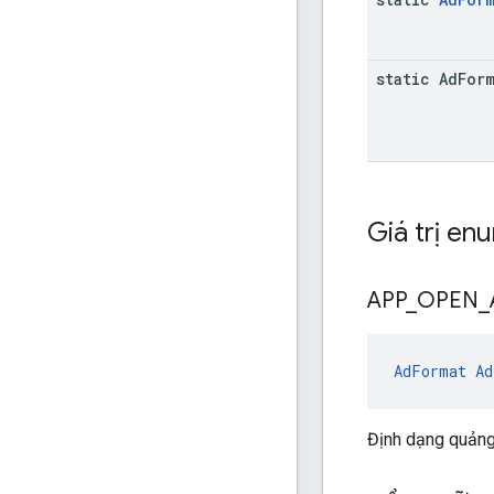
static Ad
For
Giá trị en
APP
_
OPEN
_
AdFormat
Ad
Định dạng quảng