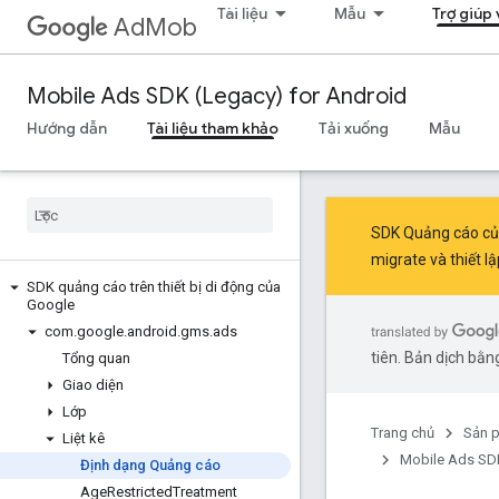
Tài liệu
Mẫu
Trợ giúp
AdMob
Mobile Ads SDK (Legacy) for Android
Hướng dẫn
Tài liệu tham khảo
Tải xuống
Mẫu
SDK Quảng cáo của 
migrate
và
thiết 
SDK quảng cáo trên thiết bị di động của
Google
com
.
google
.
android
.
gms
.
ads
tiên. Bản dịch bằng
Tổng quan
Giao diện
Lớp
Trang chủ
Sản 
Liệt kê
Mobile Ads SDK
Định dạng Quảng cáo
Age
Restricted
Treatment