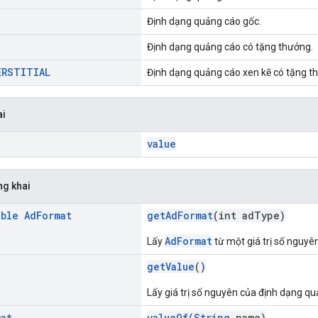
Định dạng quảng cáo gốc.
Định dạng quảng cáo có tặng thưởng.
ERSTITIAL
Định dạng quảng cáo xen kẽ có tặng t
ai
value
ng khai
able
Ad
Format
getAdFormat
(int adType)
AdFormat
Lấy
từ một giá trị số nguyên
getValue
()
Lấy giá trị số nguyên của định dạng qu
mat
valueOf
(
String
name)