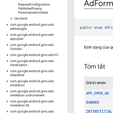
Ad
Form
Request
Configuration
.
Publisher
Privacy
Personalization
State
Chú thích
com
.
google
.
android
.
gms
.
ads
.
public enum 
AdFo
admanager
com
.
google
.
android
.
gms
.
ads
.
appopen
com
.
google
.
android
.
gms
.
ads
.
Định dạng của q
formats
com
.
google
.
android
.
gms
.
ads
.
h5
com
.
google
.
android
.
gms
.
ads
.
Tóm tắt
initialization
com
.
google
.
android
.
gms
.
ads
.
interstitial
com
.
google
.
android
.
gms
.
ads
.
Giá trị enum
mediation
com
.
google
.
android
.
gms
.
ads
.
APP
_
OPEN
_
AD
mediation
.
customevent
com
.
google
.
android
.
gms
.
ads
.
BANNER
mediation
.
rtb
INTERSTITIAL
com
.
google
.
android
.
gms
.
ads
.