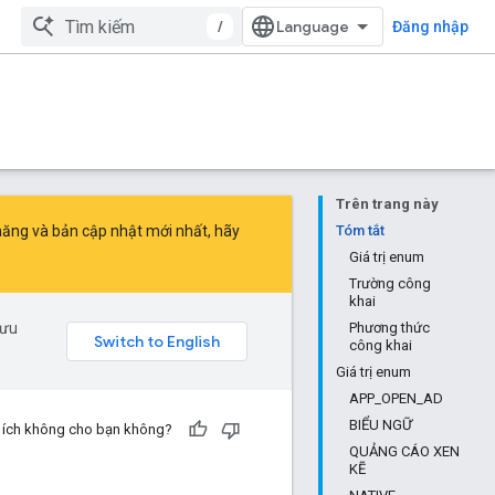
/
Đăng nhập
Trên trang này
 năng và bản cập nhật mới nhất, hãy
Tóm tắt
Giá trị enum
Trường công
khai
 ưu
Phương thức
công khai
Giá trị enum
APP_OPEN_AD
BIỂU NGỮ
u ích không cho bạn không?
QUẢNG CÁO XEN
KẼ