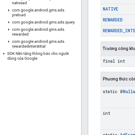
nativead
NATIVE
com
.
google
.
android
.
gms
.
ads
.
preload
REWARDED
com
.
google
.
android
.
gms
.
ads
.
query
com
.
google
.
android
.
gms
.
ads
.
REWARDED
_
INT
rewarded
com
.
google
.
android
.
gms
.
ads
.
rewardedinterstitial
Trường công kh
SDK Nền tảng thông báo cho người
dùng của Google
final int
Phương thức cô
static @
Null
int
static
Ad
For