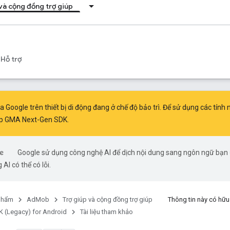
 và cộng đồng trợ giúp
Hỗ trợ
Google trên thiết bị di động đang ở chế độ bảo trì. Để sử dụng các tính
lập GMA Next-Gen SDK
.
Google sử dụng công nghệ AI để dịch nội dung sang ngôn ngữ bạn
 AI có thể có lỗi.
phẩm
AdMob
Trợ giúp và cộng đồng trợ giúp
Thông tin này có hữ
 (Legacy) for Android
Tài liệu tham khảo