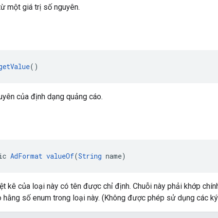
ừ một giá trị số nguyên.
getValue
()
guyên của định dạng quảng cáo.
ic 
AdFormat
valueOf
(
String
 name)
iệt kê của loại này có tên được chỉ định. Chuỗi này phải khớp chín
o hằng số enum trong loại này. (Không được phép sử dụng các ký 