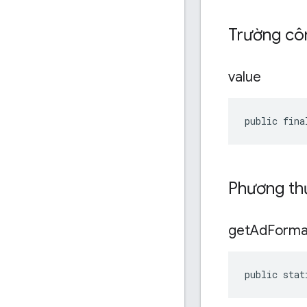
Trường cô
value
public fina
Phương th
get
Ad
Forma
public stat