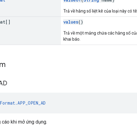
Trả về hằng số liệt kê của loại này có t
mat[]
values
()
Trả về một mảng chứa các hằng số của
khai báo.
um
AD
Format.APP_OPEN_AD
 cáo khi mở ứng dụng.