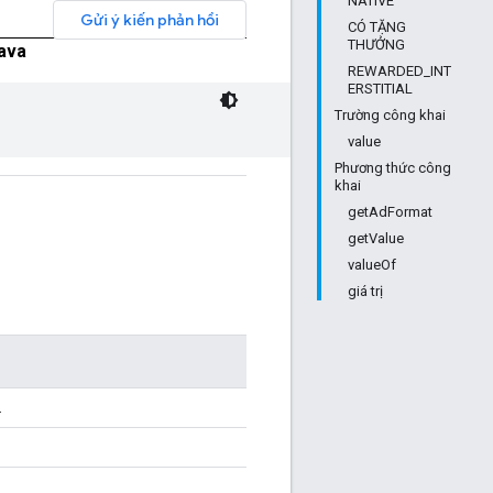
NATIVE
Gửi ý kiến phản hồi
CÓ TẶNG
THƯỞNG
ava
REWARDED_INT
ERSTITIAL
Trường công khai
value
Phương thức công
khai
getAdFormat
getValue
valueOf
giá trị
.