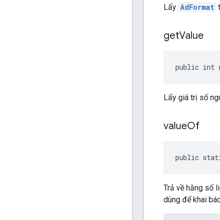
Lấy
AdFormat
t
get
Value
public int 
Lấy giá trị số n
value
Of
public stat
Trả về hằng số l
dùng để khai bá