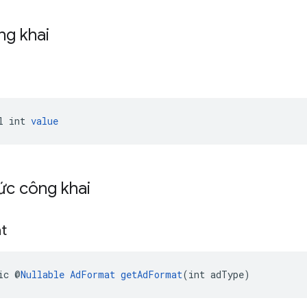
ng khai
l int 
value
ức công khai
t
ic @
Nullable
AdFormat
getAdFormat
(int adType)