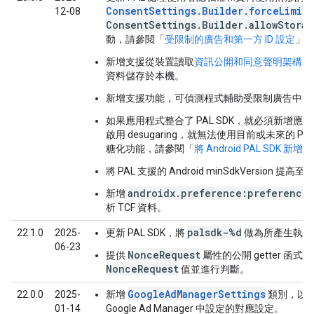
ConsentSettings.Builder.forceLimit
12-08
ConsentSettings.Builder.allowStorag
動，請參閱「
受限制的廣告和第一方 ID 設定
」
新增支援從裝置讀取
資訊公開和同意聲明架構 (TC
資料儲存於本機。
新增支援功能，可偵測程式輔助受限制廣告中的
如果應用程式整合了 PAL SDK，就必須新增
啟用 desugaring，就無法使用目前或未來的 
糖化功能，請參閱「
將 Android PAL SDK 新
將 PAL 支援的 Android minSdkVersion 提高至 
androidx.preference:preference
新增
析 TCF 資料。
palsdk-%d
22.1.0
2025-
更新 PAL SDK，將
做為所產生執行
06-23
NonceRequest
提供
屬性的公開 getter 函
NonceRequest
值並進行判斷。
GoogleAdManagerSettings
22.0.0
2025-
新增
類別，以便比
01-14
Google Ad Manager 中設定的對應設定。