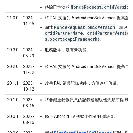
NonceRequest.omidVersion
移除已淘汰的
21.0.0
2024-
將 PAL 支援的 Android minSdkVersion 提高至 
11-05
NonceRequest.omidVersion
淘汰
。請改為
omidPartnerName
omidPartnerVersion
、
supportedApiFrameworks
。
20.3.0
2024-
服務版本，沒有新功能。
05-29
20.2.0
2023-
將 PAL 支援的 Android minSdkVersion 提高至 
11-02
20.1.1
2023-
改善 PAL 錯誤記錄功能，方便進行偵錯。
10-12
ERR
20.1.0
2023-
將非嚴重錯誤訊息的記錄檔層級優先順序從
08-16
20.0.1
2022-
修正 Android TV 初始化作業的預設值。
08-16
PlatformSignalCollector
Pla