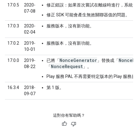
17.0.5
2020-
修正錯誤：如果首次嘗試在離線時進行，系統會無法
07-08
修正 SDK 可能會產生無效關聯器值的問題。
17.0.3
2020-
服務版本，沒有新功能。
02-04
17.0.2
2019-
服務版本，沒有新功能。
10-01
NonceGenerator
NonceLo
17.0.0
2019-
已將「
」替換成「
NonceRequest
08-22
「
」。
Play 服務 PAL 不再需要特定版本的 Play 服務
16.3.4
2018-
第 1 版。
09-07
這對你有幫助嗎？