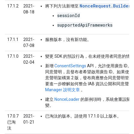
NonceRequest.Builder
17.1.2
2021-
將下列方法新增至
08-18
sessionId
supportedApiFrameworks
17.1.1
2021-
服務版本，沒有新功能。
07-08
17.1.0
2021-
變更 SDK 的預設行為，在未經使用者同意的情況
02-04
新增
ConsentSettings
API，允許使用廣告 ID。這
同意聲明，且發布者希望啟用廣告 ID。如果使用這
意聲明架構第 2 版，發布商應整合同意聲明管理供
要進一步瞭解如何整合 IAB 資訊公開和同意聲明架
Manager 說明文章
。
建立
NonceLoader
的新例項時，系統會重設關聯器
變。
17.0.7
2021-
已淘汰的版本。
請使用 17.1.0 以上版本。
已淘
01-21
汰