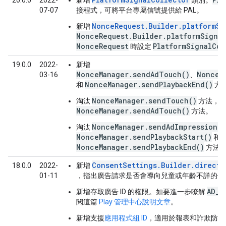
20.0.0
2022-
新增
類別。
07-07
接程式，可將平台專屬信號提供給 PAL。
NonceRequest.Builder.platformSi
新增
NonceRequest.Builder.platformSignal
NonceRequest
PlatformSignalCol
時設定
19.0.0
2022-
新增
NonceManager.sendAdTouch()
NonceM
03-16
、
NonceManager.sendPlaybackEnd()
和
方
NonceManager.sendTouch()
淘汰
方法，
NonceManager.sendAdTouch()
方法。
NonceManager.sendAdImpression()
淘汰
NonceManager.sendPlaybackStart()
和
NonceManager.sendPlaybackEnd()
方法
ConsentSettings.Builder.directe
18.0.0
2022-
新增
01-11
，指出廣告請求是否會導向兒童或年齡不詳的使
AD_I
新增存取廣告 ID 的權限。如要進一步瞭解
閱這篇
Play 管理中心說明文章
。
新增支援
應用程式組 ID
，適用於報表和詐欺防範