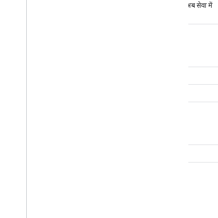
17.0.7 अब सेवा में
नहीं है
17.0.5
17.0.3
17.0.2
17.0.0
16.3.4