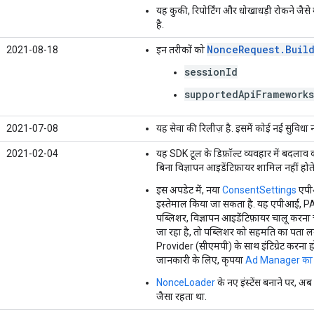
यह कुकी, रिपोर्टिंग और धोखाधड़ी रोकने जैसे 
है.
NonceRequest.Buil
2021-08-18
इन तरीकों को
sessionId
supportedApiFrameworks
2021-07-08
यह सेवा की रिलीज़ है. इसमें कोई नई सुविधा नह
2021-02-04
यह SDK टूल के डिफ़ॉल्ट व्यवहार में बदलाव 
बिना विज्ञापन आइडेंटिफ़ायर शामिल नहीं होते ह
इस अपडेट में, नया
ConsentSettings
एपी
इस्तेमाल किया जा सकता है. यह एपीआई, PA
पब्लिशर, विज्ञापन आइडेंटिफ़ायर चालू करन
जा रहा है, तो पब्लिशर को सहमति का पत
Provider (सीएमपी) के साथ इंटिग्रेट करना होगा
जानकारी के लिए, कृपया
Ad Manager का 
NonceLoader
के नए इंस्टेंस बनाने पर,
जैसा रहता था.