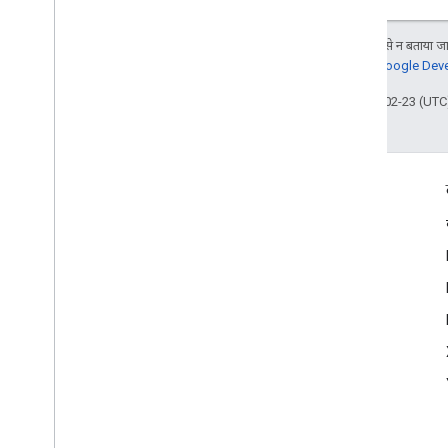
जब तक कुछ अलग से न बताया जाए
जानकारी के लिए,
Google Devel
आखिरी बार 2026-02-23 (UTC)
दर्शकों की दिलचस्पी से जुड़े आंकड़े
Google Developer Program
Google Developer Groups
Google Developer Experts
Accelerators
Google Cloud & NVIDIA