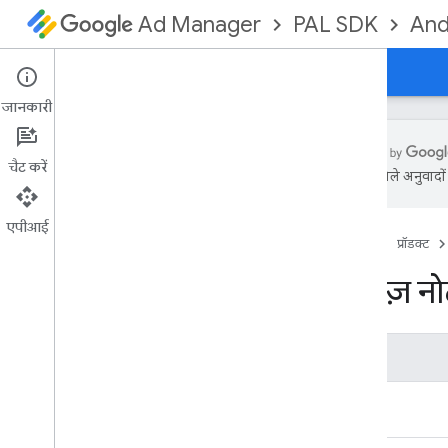
PAL SDK
And
Ad Manager
गाइड
रेफ़रंस
डाउनलोड
जानकारी
चैट करें
एआई से मिले अनुवादों म
SDK
रिलीज़ नोट्स
एपीआई
होम पेज
प्रॉडक्ट
रिलीज़ नो
वर्शन
23.1.0