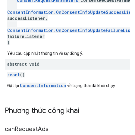
ConsentRequestParameters
consentRequestParamet
ConsentInformation.OnConsentInfoUpdateSuccessList
successListener,
ConsentInformation.OnConsentInfoUpdateFailureList
failureListener
)
Yêu cầu cập nhật thông tin về sự đồng ý.
abstract void
reset
()
ConsentInformation
Đặt lại
về trạng thái đã khởi chạy.
Phương thức công khai
can
Request
Ads