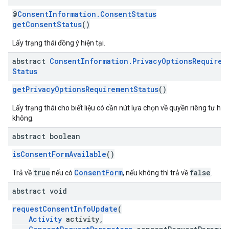
@
ConsentInformation.ConsentStatus
getConsentStatus
()
Lấy trạng thái đồng ý hiện tại.
abstract
Consent
Information
.
Privacy
Options
Requirem
Status
getPrivacyOptionsRequirementStatus
()
Lấy trạng thái cho biết liệu có cần nút lựa chọn về quyền riêng tư hay
không.
abstract boolean
isConsentFormAvailable
()
true
ConsentForm
false
Trả về
nếu có
, nếu không thì trả về
.
abstract void
requestConsentInfoUpdate
(
Activity
activity,