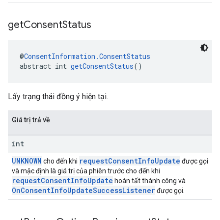
get
Consent
Status
@
ConsentInformation.ConsentStatus
abstract int 
getConsentStatus
()
Lấy trạng thái đồng ý hiện tại.
Giá trị trả về
int
UNKNOWN
requestConsentInfoUpdate
cho đến khi
được gọi
và mặc định là giá trị của phiên trước cho đến khi
requestConsentInfoUpdate
hoàn tất thành công và
OnConsentInfoUpdateSuccessListener
được gọi.