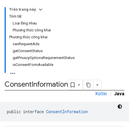
Trên trang này
Tóm tắt
Loại lồng nhau
Phương thức công khai
Phương thức công khai
canRequestAds
getConsentStatus
getPrivacyOptionsRequirementStatus
isConsentFormAvailable
Consent
Information
Kotlin
|
Java
public interface 
ConsentInformation