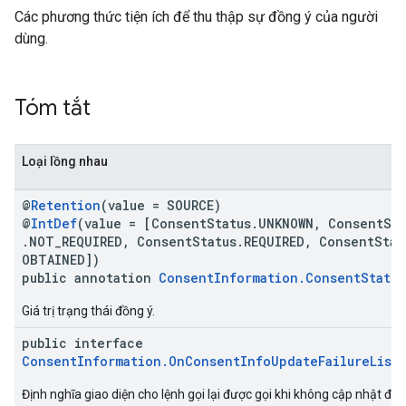
Các phương thức tiện ích để thu thập sự đồng ý của người
dùng.
Tóm tắt
Loại lồng nhau
@
Retention
(value = SOURCE)
@
IntDef
(value = [ConsentStatus.UNKNOWN, ConsentSta
.NOT_REQUIRED, ConsentStatus.REQUIRED, ConsentStat
OBTAINED])
public annotation
ConsentInformation.ConsentStatus
Giá trị trạng thái đồng ý.
public interface
ConsentInformation.OnConsentInfoUpdateFailureList
Định nghĩa giao diện cho lệnh gọi lại được gọi khi không cập nhật đư