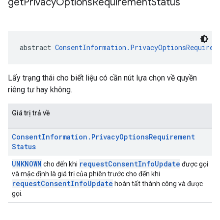
get
Privacy
Options
Requirement
Status
abstract 
ConsentInformation.PrivacyOptionsRequirem
Lấy trạng thái cho biết liệu có cần nút lựa chọn về quyền
riêng tư hay không.
Giá trị trả về
Consent
Information
.
Privacy
Options
Requirement
Status
UNKNOWN
requestConsentInfoUpdate
cho đến khi
được gọi
và mặc định là giá trị của phiên trước cho đến khi
requestConsentInfoUpdate
hoàn tất thành công và được
gọi.