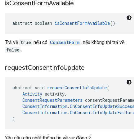
is
Consent
Form
Available
abstract boolean 
isConsentFormAvailable
()
Trả về
true
nếu có
ConsentForm
, nếu không thì trả về
false
.
request
Consent
Info
Update
abstract void 
requestConsentInfoUpdate
(
Activity
 activity,
ConsentRequestParameters
 consentRequestParamet
ConsentInformation.OnConsentInfoUpdateSuccessL
ConsentInformation.OnConsentInfoUpdateFailureL
)
Yêu cầu cập nhật thông tin về sự đồng ý.