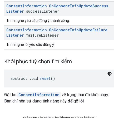
Consent
Information
.
On
Consent
Info
Update
Success
Listener
success
Listener
Trình nghe yêu cầu đồng ý thành công.
Consent
Information
.
On
Consent
Info
Update
Failure
Listener
failure
Listener
Trình nghe lỗi yêu cầu đồng ý.
Khôi phục tuỳ chọn tìm kiếm
abstract void 
reset
()
Đặt lại
ConsentInformation
về trạng thái đã khởi chạy.
Bạn chỉ nên sử dụng tính năng này để gỡ lỗi.
Thông tin này có hữu ích không cho bạn không?