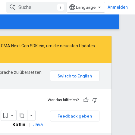
/
Anmelden
as GMA Next-Gen SDK ein
, um die neuesten Updates
Sprache zu übersetzen.
War das hilfreich?
t
Feedback geben
Kotlin
|
Java