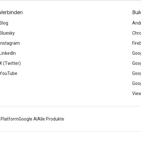
Verbinden
Buil
Blog
And
Bluesky
Chr
Instagram
Fire
LinkedIn
Goog
X (Twitter)
Goog
YouTube
Goog
Goog
View
 Platform
Google AI
Alle Produkte