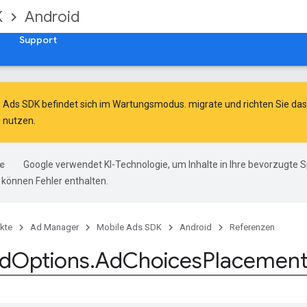
K
Android
Support
e Ads SDK befindet sich im Wartungsmodus.
migrate
und
richten Sie d
 nutzen.
Google verwendet KI-Technologie, um Inhalte in Ihre bevorzugte 
können Fehler enthalten.
kte
Ad Manager
Mobile Ads SDK
Android
Referenzen
d
Options
.
Ad
Choices
Placemen