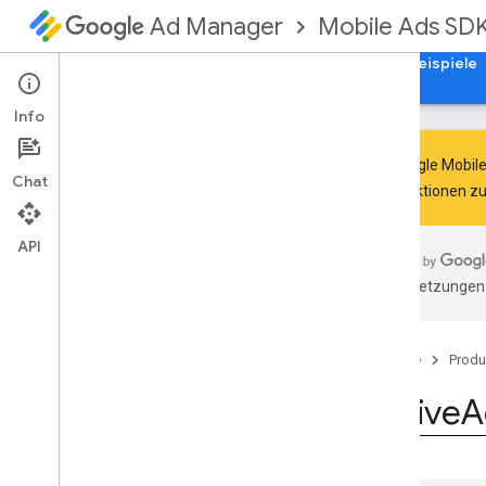
Mobile Ads SD
Ad Manager
Leitfäden
Referenzen
Herunterladen
Beispiele
Info
Das Google Mobil
Chat
und Funktionen zu
Google Mobile Ads SDK
com
.
google
.
android
.
gms
.
ads
API
com
.
google
.
android
.
gms
.
ads
.
KI-Übersetzungen 
admanager
com
.
google
.
android
.
gms
.
ads
.
appopen
com
.
google
.
android
.
gms
.
ads
.
Startseite
Produ
formats
Native
A
Übersicht
Interfaces
Classes
Anmerkungen