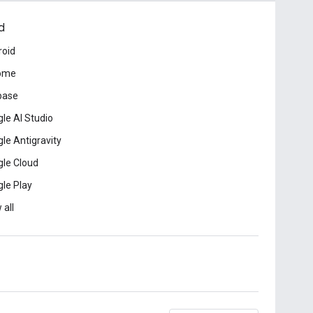
d
roid
ome
base
le AI Studio
le Antigravity
le Cloud
le Play
 all