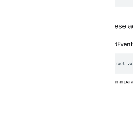
com
.
google
.
android
.
gms
.
ads
.
preload
com
.
google
.
android
.
gms
.
ads
.
query
com
.
google
.
android
.
gms
.
ads
.
Herkese a
rewarded
com
.
google
.
android
.
gms
.
ads
.
rewardedinterstitial
on
Paid
Event
Google Kullanıcı Mesajlaşma Platformu
SDK'sı
abstract vo
Bir reklamın para