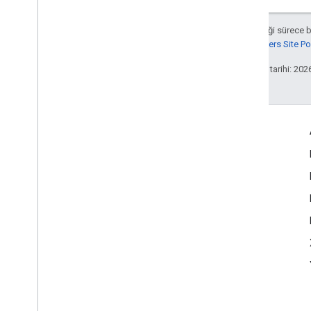
Aksi belirtilmediği sürece 
Google Developers Site Poli
Son güncelleme tarihi: 202
Etkileşim
Google Developer Program
Google Developer Groups
Google Developer Experts
Accelerators
Google Cloud & NVIDIA