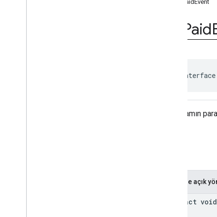
onPaidEvent
Numaralandırmalar
Ek Açıklamalar
On
Paid
com
.
google
.
android
.
gms
.
ads
.
admanager
com
.
google
.
android
.
gms
.
ads
.
appopen
com
.
google
.
android
.
gms
.
ads
.
public interface
formats
com
.
google
.
android
.
gms
.
ads
.
h5
com
.
google
.
android
.
gms
.
ads
.
initialization
Bir reklamın par
com
.
google
.
android
.
gms
.
ads
.
interstitial
com
.
google
.
android
.
gms
.
ads
.
Özet
mediation
com
.
google
.
android
.
gms
.
ads
.
mediation
.
customevent
com
.
google
.
android
.
gms
.
ads
.
Herkese açık yö
mediation
.
rtb
com
.
google
.
android
.
gms
.
ads
.
abstract void
nativead