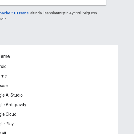
pache 2.0 Lisansı
altında lisanslanmıştır. Ayrıntılı bilgi için
ıdır.
leme
roid
ome
base
le AI Studio
le Antigravity
le Cloud
le Play
 all