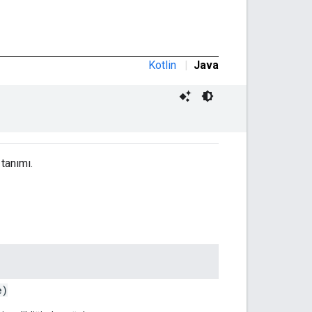
Kotlin
|
Java
tanımı.
e)