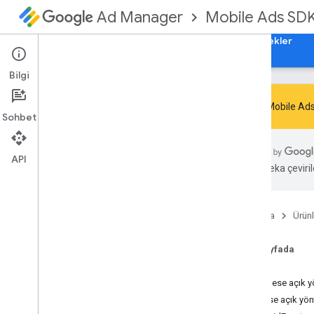
Mobile Ads SD
Ad Manager
Rehberler
Başvuru Kaynakları
İndir
Örnekler
Bilgi
Google Mobile Ads
Sohbet
Google Mobile Ads SDK'sı
com
.
google
.
android
.
gms
.
ads
API
Yapay zeka çevirile
Genel Bakış
Arayüzler
Media
Content
Ana Sayfa
Ürünl
Dikkat Çeken Reklam
Bu
Reklamın Sesini Kapatma
Bu sayfada
On
Ad
Reviewor
Kapalı İşleyici
Özet
ÜcretliÜcretli Etkinlik
Herkese açık y
On
User
Earned
Reward
Hearer
Herkese açık yön
Sınıflar