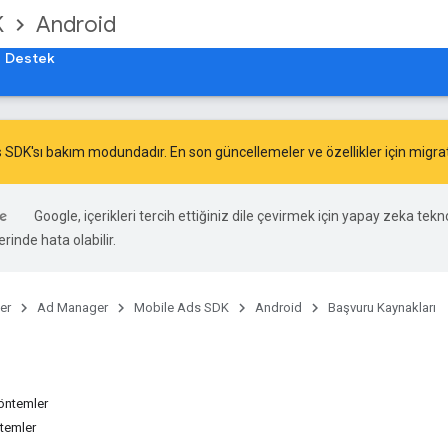
K
Android
Destek
 SDK'sı bakım modundadır. En son güncellemeler ve özellikler için
migra
Google, içerikleri tercih ettiğiniz dile çevirmek için yapay zeka teknol
rinde hata olabilir.
er
Ad Manager
Mobile Ads SDK
Android
Başvuru Kaynakları
öntemler
temler