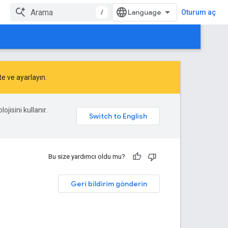
/
Oturum aç
te
ve
ayarlayın
.
ojisini kullanır.
Bu size yardımcı oldu mu?
Geri bildirim gönderin