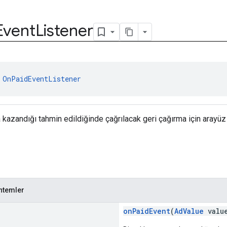
Event
Listener
 
OnPaidEventListener
a kazandığı tahmin edildiğinde çağrılacak geri çağırma için arayüz 
ntemler
onPaidEvent
(
AdValue
valu