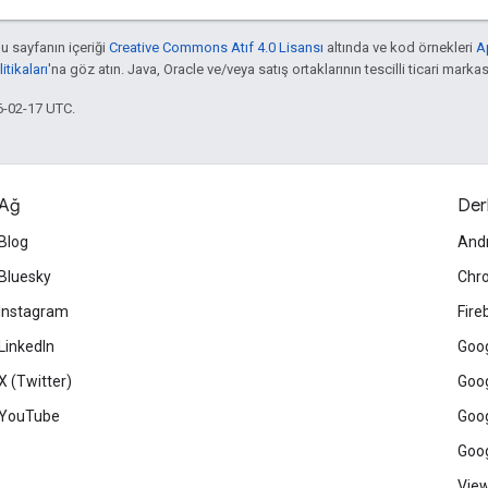
bu sayfanın içeriği
Creative Commons Atıf 4.0 Lisansı
altında ve kod örnekleri
A
tikaları
'na göz atın. Java, Oracle ve/veya satış ortaklarının tescilli ticari markas
6-02-17 UTC.
Ağ
Der
Blog
And
Bluesky
Chr
Instagram
Fire
LinkedIn
Goog
X (Twitter)
Goog
YouTube
Goog
Goog
View