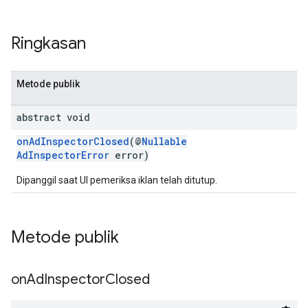
Ringkasan
Metode publik
abstract void
onAdInspectorClosed
(@
Nullable
AdInspectorError
error)
Dipanggil saat UI pemeriksa iklan telah ditutup.
Metode publik
on
Ad
Inspector
Closed