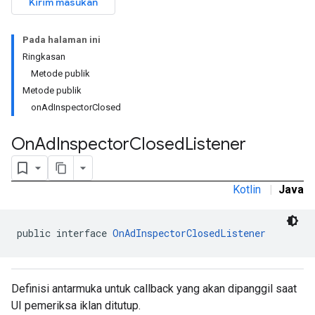
Kirim masukan
n
Pada halaman ini
Ringkasan
Metode publik
customevent
Metode publik
tb
onAdInspectorClosed
On
Ad
Inspector
Closed
Listener
rstitial
Kotlin
|
Java
public interface 
OnAdInspectorClosedListener
Definisi antarmuka untuk callback yang akan dipanggil saat
UI pemeriksa iklan ditutup.