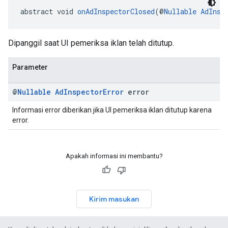
abstract void 
onAdInspectorClosed
(@
Nullable
AdInsp
Dipanggil saat UI pemeriksa iklan telah ditutup.
Parameter
@
Nullable
Ad
Inspector
Error
error
Informasi error diberikan jika UI pemeriksa iklan ditutup karena
error.
Apakah informasi ini membantu?
Kirim masukan