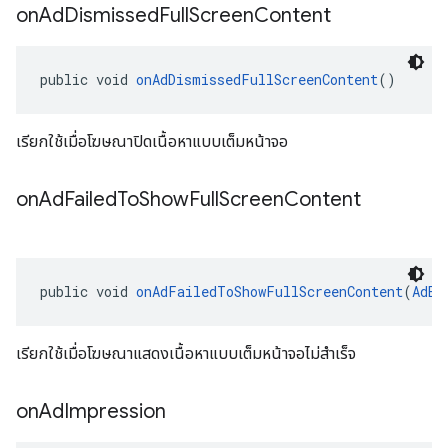
on
Ad
Dismissed
Full
Screen
Content
public void 
onAdDismissedFullScreenContent
()
เรียกใช้เมื่อโฆษณาปิดเนื้อหาแบบเต็มหน้าจอ
on
Ad
Failed
To
Show
Full
Screen
Content
public void 
onAdFailedToShowFullScreenContent
(
AdEr
เรียกใช้เมื่อโฆษณาแสดงเนื้อหาแบบเต็มหน้าจอไม่สำเร็จ
on
Ad
Impression