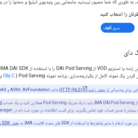
ند، به طوری که شما مجبور نیستید جابجایی بین ویدیوی تبلیغ و محتوا را در ب
سرو غلاف
 دای
دن یک نمونه کامل از یکپارچه‌سازی، برنامه نمونه Pod Serving (
Obj C
یا
ی برای پشتیبانی
از پخش زنده HTTP (HLS)
مانند AVKit، AVFoundation و WebKit ارائه می‌دهد. این چارچوب‌ها با فرمت پخش DASH کار نمی‌کنند.
نید و یک حساب
d
غام با سایر پلتفرم‌ها یا استفاده از SDK های سمت کلاینت IMA، به
بخش SDK های تبلیغات رسانه‌ای تعاملی