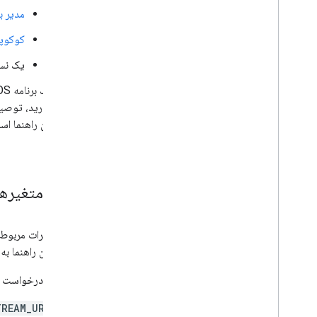
مدیر بسته
کوکوپا
یک نسخ
ندارید، توصیه
این راهنما است. 
متغیرها
تمام تغییرات مربوط به Pod Serving
کدهای این راهنما به طور پیش‌فرض از زبان Swift اس
ثابت‌های درخواست جریان ad pod زیر را
TREAM_URL