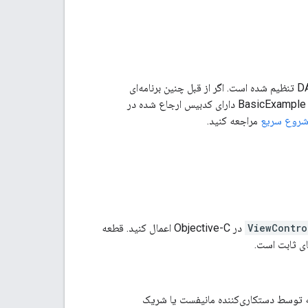
یک برنامه tvOS که از قبل با IMA DAI SDK برای پخش استریم‌های ویدیویی با تبلیغات DAI تنظیم شده است. اگر از قبل چنین برنامه‌ای
به عنوان نقطه شروع استفاده کنید. BasicExample دارای کدبیس ارجاع شده در
شروع سریع
مراجعه کنید.
ViewContro
در Objective-C اعمال کنید. قطعه
 توسط دستکاری‌کننده مانیفست یا شریک