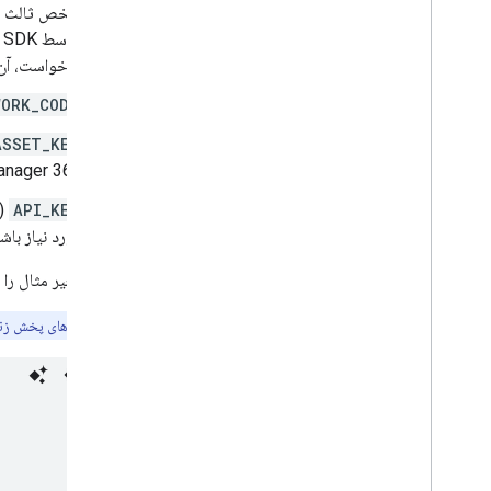
توسط IMA DAI SDK را وارد کنید. در این حالت، آدرس اینترنتی پخش شامل یک متغیر
درخواست، آن 
WORK_CODE
ASSET_KEY
Manager 360 مشخص می‌کند. دستکاری‌کننده‌ی مانیفست یا شریک Pod Serving شخص ثالث شما می‌توان
(
API_KEY
مورد نیاز باشد
بخش متغیر مثال را ط
توجه:
پارامترهای پخش زنده