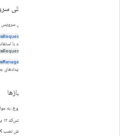
نمای کلی سرویس 
پیاده‌سازی سرویس پاد با استفاده از
amRequest
باید با استفاد
amRequest
amManager
رویدادهای جری
پیش‌نیازها
قبل از شروع، به موارد
ایکس‌کد ۱۳ یا بالاتر.
روش نصب IMA SDK: