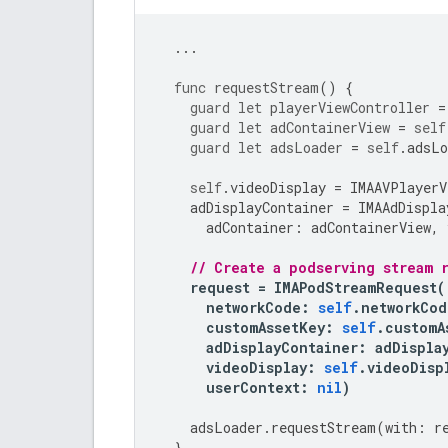
...
func
requestStream
()
{
guard
let
playerViewController
=
guard
let
adContainerView
=
self
guard
let
adsLoader
=
self
.
adsLo
self
.
videoDisplay
=
IMAAVPlayerV
adDisplayContainer
=
IMAAdDispla
adContainer
:
adContainerView
,
// Create a podserving stream 
request
=
IMAPodStreamRequest
(
networkCode
:
self
.
networkCod
customAssetKey
:
self
.
customA
adDisplayContainer
:
adDispla
videoDisplay
:
self
.
videoDisp
userContext
:
nil
)
adsLoader
.
requestStream
(
with
:
r
}