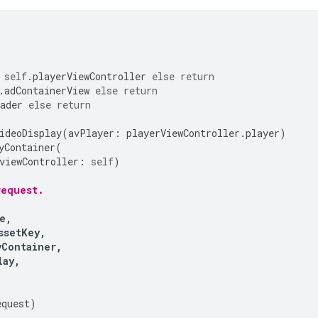
self
.
playerViewController
else
return
.
adContainerView
else
return
ader
else
return
ideoDisplay
(
avPlayer
:
playerViewController
.
player
)
yContainer
(
viewController
:
self
)
request.
e
,
ssetKey
,
yContainer
,
lay
,
equest
)