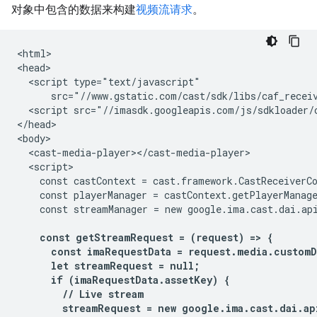
对象中包含的数据来构建
视频流请求
。
<html>

<head>

  <script type="text/javascript"

      src="//www.gstatic.com/cast/sdk/libs/caf_receiv
  <script src="//imasdk.googleapis.com/js/sdkloader/c
</head>

<body>

  <cast-media-player></cast-media-player>

  <script>

    const castContext = cast.framework.CastReceiverCo
    const playerManager = castContext.getPlayerManage
    const streamManager = new google.ima.cast.dai.api
const getStreamRequest = (request) => {

      const imaRequestData = request.media.customDa
      let streamRequest = null;

      if (imaRequestData.assetKey) {

        // Live stream

        streamRequest = new google.ima.cast.dai.ap