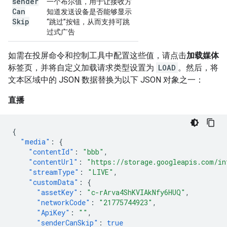
sender
一个布尔值，用于让接收方
Can
知道发送设备是否能够显示
Skip
“跳过”按钮，从而支持可跳
过式广告
如需在投屏命令和控制工具中配置这些值，请点击
加载媒体
标签页，并将自定义加载请求类型设置为
LOAD
。然后，将
文本区域中的 JSON 数据替换为以下 JSON 对象之一：
直播
{
"media"
:
{
"contentId"
:
"bbb"
,
"contentUrl"
:
"https://storage.googleapis.com/in
"streamType"
:
"LIVE"
,
"customData"
:
{
"assetKey"
:
"c-rArva4ShKVIAkNfy6HUQ"
,
"networkCode"
:
"21775744923"
,
"ApiKey"
:
""
,
"senderCanSkip"
:
true