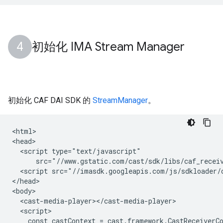
初始化 IMA Stream Manager
初始化 CAF DAI SDK 的
StreamManager
。
<html>

<head>

  <script type="text/javascript"

      src="//www.gstatic.com/cast/sdk/libs/caf_receiv
  <script src="//imasdk.googleapis.com/js/sdkloader/c
</head>

<body>

  <cast-media-player></cast-media-player>

  <script>

    const castContext = cast.framework.CastReceiverCo