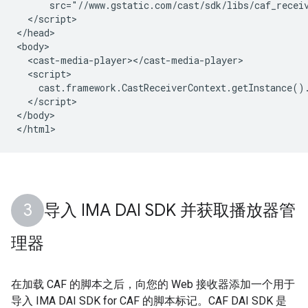
      src="//www.gstatic.com/cast/sdk/libs/caf_receiv
  </script>

</head>

<body>

  <cast-media-player></cast-media-player>

  <script>

    cast.framework.CastReceiverContext.getInstance().
  </script>

</body>

导入 IMA DAI SDK 并获取播放器管
理器
在加载 CAF 的脚本之后，向您的 Web 接收器添加一个用于
导入 IMA DAI SDK for CAF 的脚本标记。CAF DAI SDK 是