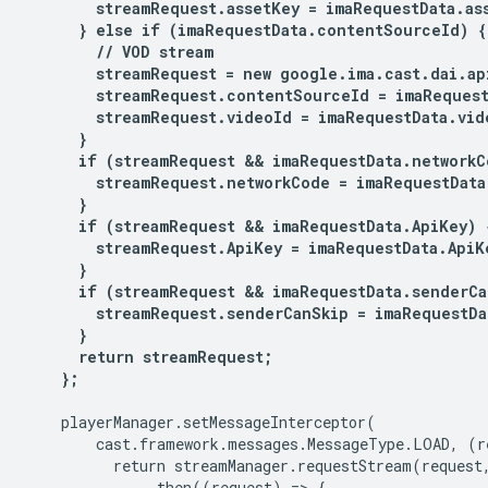
        streamRequest.assetKey = imaRequestData.ass
      } else if (imaRequestData.contentSourceId) {

        // VOD stream

        streamRequest = new google.ima.cast.dai.ap
        streamRequest.contentSourceId = imaRequest
        streamRequest.videoId = imaRequestData.vide
      }

      if (streamRequest && imaRequestData.networkC
        streamRequest.networkCode = imaRequestData
      }

      if (streamRequest && imaRequestData.ApiKey) {
        streamRequest.ApiKey = imaRequestData.ApiKe
      }

      if (streamRequest && imaRequestData.senderCa
        streamRequest.senderCanSkip = imaRequestDa
      }

      return streamRequest;

    };
    playerManager.setMessageInterceptor(

        cast.framework.messages.MessageType.LOAD, (re
          return streamManager.requestStream(request,
              .then((request) => {
