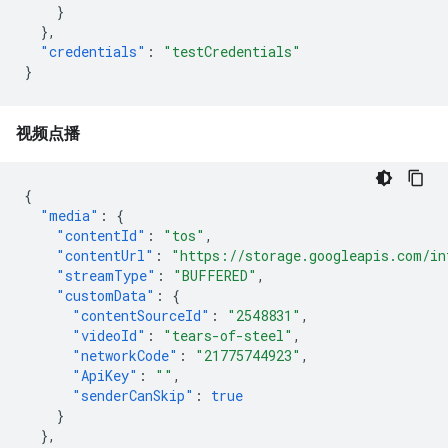
}
},
"credentials"
:
"testCredentials"
}
视频点播
{
"media"
:
{
"contentId"
:
"tos"
,
"contentUrl"
:
"https://storage.googleapis.com/in
"streamType"
:
"BUFFERED"
,
"customData"
:
{
"contentSourceId"
:
"2548831"
,
"videoId"
:
"tears-of-steel"
,
"networkCode"
:
"21775744923"
,
"ApiKey"
:
""
,
"senderCanSkip"
:
true
}
},