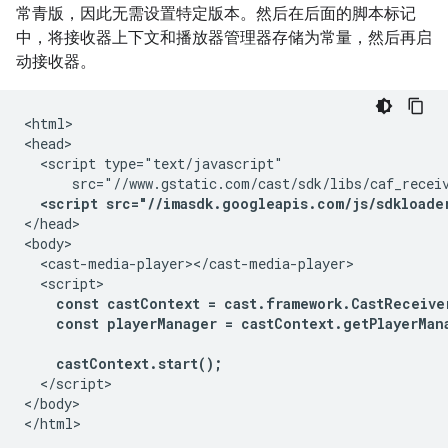
常青版，因此无需设置特定版本。然后在后面的脚本标记
中，将接收器上下文和播放器管理器存储为常量，然后再启
动接收器。
<html>

<head>

  <script type="text/javascript"

      src="//www.gstatic.com/cast/sdk/libs/caf_receiv
<script src="//imasdk.googleapis.com/js/sdkloade
</head>

<body>

  <cast-media-player></cast-media-player>

  <script>

const castContext = cast.framework.CastReceive
    const playerManager = castContext.getPlayerMana
    castContext.start();
  </script>

</body>
