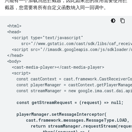
只能有一个加载消息拦截器，因此如果您的应用需要使用拦
截器，您需要将所有自定义函数纳入同一回调中。
<html>

<head>

  <script type="text/javascript"

      src="//www.gstatic.com/cast/sdk/libs/caf_receiv
  <script src="//imasdk.googleapis.com/js/sdkloader/c
</head>

<body>

  <cast-media-player></cast-media-player>

  <script>

    const castContext = cast.framework.CastReceiverCo
    const playerManager = castContext.getPlayerManage
    const streamManager = new google.ima.cast.dai.api
const getStreamRequest = (request) => null;

    playerManager.setMessageInterceptor(

        cast.framework.messages.MessageType.LOAD, (
          return streamManager.requestStream(reque
              .then((request) => {
