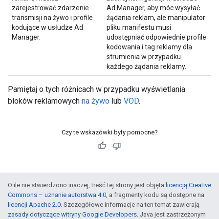
zarejestrować zdarzenie
Ad Manager, aby móc wysyłać
transmisji na żywo i profile
żądania reklam, ale manipulator
kodujące w usłudze Ad
pliku manifestu musi
Manager.
udostępniać odpowiednie profile
kodowania i tag reklamy dla
strumienia w przypadku
każdego żądania reklamy.
Pamiętaj o tych różnicach w przypadku wyświetlania
bloków reklamowych
na żywo
lub
VOD
.
Czy te wskazówki były pomocne?
O ile nie stwierdzono inaczej, treść tej strony jest objęta
licencją Creative
Commons – uznanie autorstwa 4.0
, a fragmenty kodu są dostępne na
licencji Apache 2.0
. Szczegółowe informacje na ten temat zawierają
zasady dotyczące witryny Google Developers
. Java jest zastrzeżonym