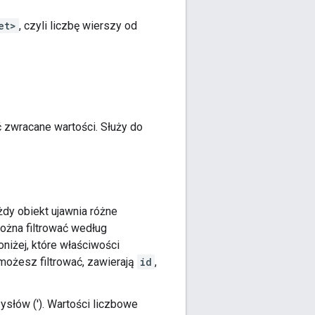
et>
, czyli liczbę wierszy od
 zwracane wartości. Służy do
żdy obiekt ujawnia różne
można filtrować według
niżej, które właściwości
 możesz filtrować, zawierają
id
,
słów ('). Wartości liczbowe