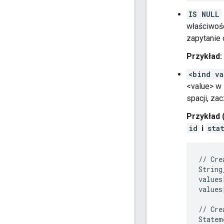
IS NULL
właściwośc
zapytanie
Przykład:
<bind va
<value> w
spacji, za
Przykład 
id
i
sta
//
Cre
String
values
values
//
Cre
Statem