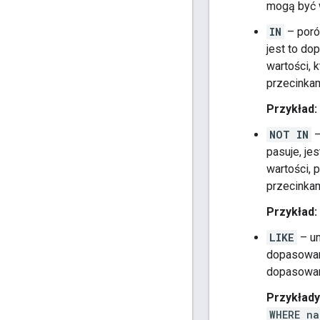
mogą być 
IN
– poró
jest to do
wartości, 
przecinkam
Przykład:
NOT IN
–
pasuje, je
wartości, 
przecinkam
Przykład:
LIKE
– um
dopasowani
dopasowan
Przykłady
WHERE na