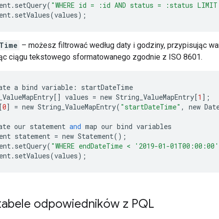
ent
.
setQuery
(
"WHERE id = :id AND status = :status LIMIT
ent
.
setValues
(
values
);
Time
– możesz filtrować według daty i godziny, przypisując w
jąc ciągu tekstowego sformatowanego zgodnie z ISO 8601.
ate
a
bind
variable
:
startDateTime
_ValueMapEntry
[]
values
=
new
String_ValueMapEntry
[
1
];
[
0
]
=
new
String_ValueMapEntry
(
"startDateTime"
,
new
Dat
ate
our
statement
and
map
our
bind
variables
ent
statement
=
new
Statement
();
ent
.
setQuery
(
"WHERE endDateTime < '2019-01-01T00:00:00'
ent
.
setValues
(
values
);
tabele odpowiedników z PQL