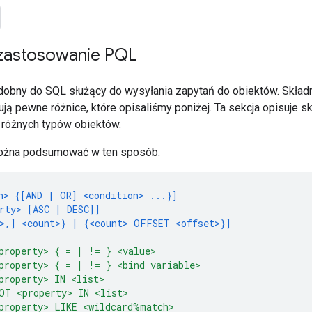
i zastosowanie PQL
dobny do SQL służący do wysyłania zapytań do obiektów. Składn
ją pewne różnice, które opisaliśmy poniżej. Ta sekcja opisuje sk
ia różnych typów obiektów.
ożna podsumować w ten sposób:
n> {[AND | OR] <condition> ...}]
rty> [ASC | DESC]]
>,] <count>} | {<count> OFFSET <offset>}]
property> { = | != } <value>
property> { = | != } <bind variable>
property> IN <list>
OT <property> IN <list>
property> LIKE <wildcard%match>