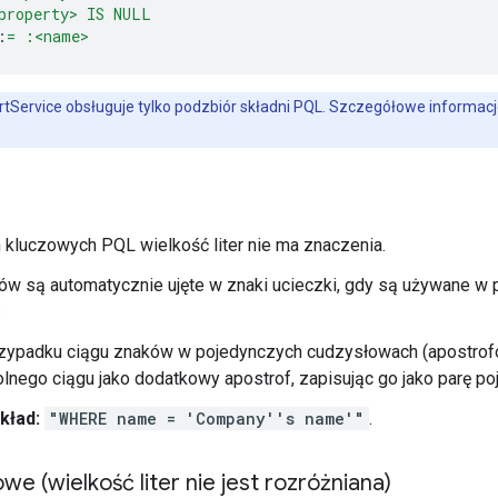
property> IS NULL
:
= :<name>
tService obsługuje tylko podzbiór składni PQL. Szczegółowe informac
kluczowych PQL wielkość liter nie ma znaczenia.
ów są automatycznie ujęte w znaki ucieczki, gdy są używane w 
:
zypadku ciągu znaków w pojedynczych cudzysłowach (apostrof
lnego ciągu jako dodatkowy apostrof, zapisując go jako parę 
kład:
"WHERE name = 'Company''s name'"
.
we (wielkość liter nie jest rozróżniana)