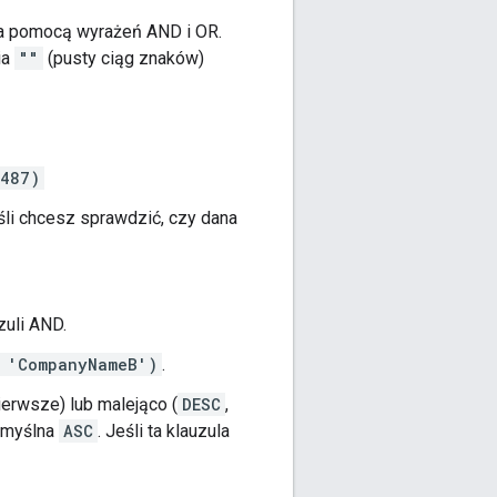
za pomocą wyrażeń AND i OR.
ia
""
(pusty ciąg znaków)
3487)
śli chcesz sprawdzić, czy dana
zuli AND.
 'CompanyNameB')
.
pierwsze) lub malejąco (
DESC
,
domyślna
ASC
. Jeśli ta klauzula