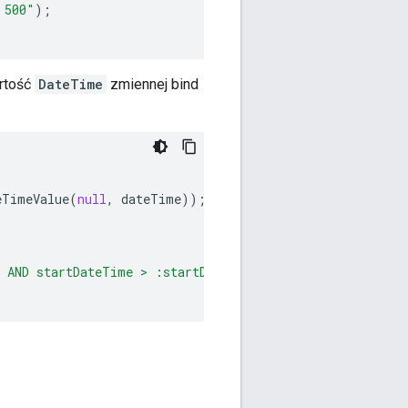
 500"
);
artość
DateTime
zmiennej bind
eTimeValue
(
null
,
dateTime
));
 AND startDateTime > :startDateTime LIMIT 500"
);