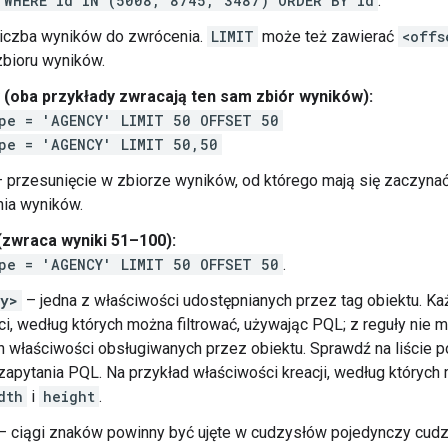
WHERE id IN (5008, 8745, 3487) ORDER BY id
.
iczba wyników do zwrócenia.
LIMIT
może też zawierać
<offs
bioru wyników.
 (oba przykłady zwracają ten sam zbiór wyników):
pe = 'AGENCY' LIMIT 50 OFFSET 50
pe = 'AGENCY' LIMIT 50,50
 przesunięcie w zbiorze wyników, od którego mają się zaczynać
nia wyników.
(zwraca wyniki 51–100):
pe = 'AGENCY' LIMIT 50 OFFSET 50
.
ty>
– jedna z właściwości udostępnianych przez tag obiektu. Ka
i, według których można filtrować, używając PQL; z reguły nie 
 właściwości obsługiwanych przez obiektu. Sprawdź na liście po
zapytania PQL. Na przykład właściwości kreacji, według których
dth
i
height
.
– ciągi znaków powinny być ujęte w cudzysłów pojedynczy cudzy