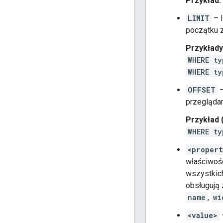
Przykład:
LIMIT
– l
początku z
Przykłady
WHERE ty
WHERE ty
OFFSET
–
przegląda
Przykład 
WHERE ty
<proper
właściwośc
wszystkich
obsługują 
name
,
wi
<value>