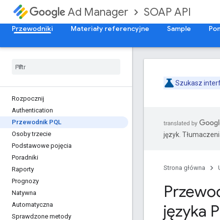
SOAP API
Ad Manager
Przewodniki
Materiały referencyjne
Sample
Po
Szukasz interf
Rozpocznij
Authentication
Przewodnik PQL
Osoby trzecie
język. Tłumaczen
Podstawowe pojęcia
Poradniki
Strona główna
Raporty
Prognozy
Przewod
Natywna
Automatyczna
języka 
Sprawdzone metody