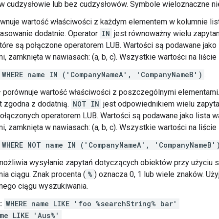
w cudzysłowie lub bez cudzysłowów. Symbole wieloznaczne ni
wnuje wartość właściwości z każdym elementem w kolumnie list; j
pasowanie dodatnie. Operator
IN
jest równoważny wielu zapyt
które są połączone operatorem LUB. Wartości są podawane jako l
i, zamknięta w nawiasach: (a, b, c). Wszystkie wartości na liście
WHERE name IN ('CompanyNameA', 'CompanyNameB')
.
 porównuje wartość właściwości z poszczególnymi elementami. na 
st zgodna z dodatnią.
NOT IN
jest odpowiednikiem wielu zapyt
połączonych operatorem LUB. Wartości są podawane jako lista w
i, zamknięta w nawiasach: (a, b, c). Wszystkie wartości na liście
WHERE NOT name IN ('CompanyNameA', 'CompanyNameB'
ożliwia wysyłanie zapytań dotyczących obiektów przy użyciu 
a ciągu. Znak procenta (
%
) oznacza 0, 1 lub wiele znaków. Uż
ego ciągu wyszukiwania.
:
WHERE name LIKE 'foo %searchString% bar'
me LIKE 'Aus%'