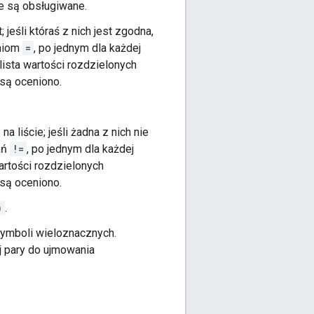
e są obsługiwane.
eśli któraś z nich jest zgodna,
aniom
=
, po jednym dla każdej
ista wartości rozdzielonych
 są oceniono.
liście; jeśli żadna z nich nie
ań
!=
, po jednym dla każdej
artości rozdzielonych
 są oceniono.
)
.
symboli wieloznacznych.
yj pary do ujmowania