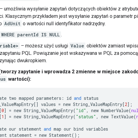
– umożliwia wysyłanie zapytań dotyczących obiektów z atrybut
i. Klasycznym przykładem jest wysyłanie zapytań o parametr p
 o
AdUnit
o wartości null identyfikator nadrzędny.
WHERE parentId IS NULL
.
riable>
– możesz użyć usługi
Value
obiektów zamiast wpisa
 zapytaniu PQL. Powiązanie jest wskazywana w PQL za pomoc
czynając dwukropkiem.
(tworzy zapytanie i wprowadza 2 zmienne w miejsce zakod
tus
wartości):
ate
two
mapped
parameters
:
id
and
status
_ValueMapEntry
[]
values
=
new
String_ValueMapEntry
[
2
];
[
0
]
=
new
String_ValueMapEntry
(
"id"
,
new
NumberValue
(
nu
[
1
]
=
new
String_ValueMapEntry
(
"status"
,
new
TextValue
(
ate
our
statement
and
map
our
bind
variables
ent
statement
=
new
Statement
();