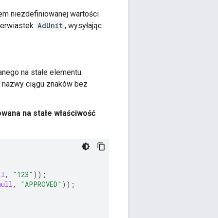
em niezdefiniowanej wartości
ierwiastek
AdUnit
, wysyłając
nego na stałe elementu
ą nazwy ciągu znaków bez
owana na stałe właściwość
ll
,
"123"
));
null
,
"APPROVED"
));