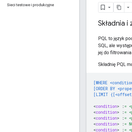
Sieci testowe i produkcyjne
Składnia 
PQL to język po
SQL, ale występu
jej do filtrowan
Składnię PQL m
[WHERE <conditio
[ORDER BY <prope
[LIMIT {[<offset
<
condition
>
:
= <
<
condition
>
:
= <
<
condition
>
:
= <
<
condition
>
:
= N
<
condition
>
:
= <