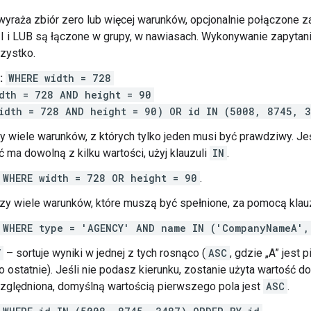
wyraża zbiór zero lub więcej warunków, opcjonalnie połączone 
I i LUB są łączone w grupy, w nawiasach. Wykonywanie zapytan
zystko.
:
WHERE width = 728
dth = 728 AND height = 90
idth = 728 AND height = 90) OR id IN (5008, 8745, 
y wiele warunków, z których tylko jeden musi być prawdziwy. Je
 ma dowolną z kilku wartości, użyj klauzuli
IN
.
WHERE width = 728 OR height = 90
.
zy wiele warunków, które muszą być spełnione, za pomocą klau
WHERE type = 'AGENCY' AND name IN ('CompanyNameA',
Y
– sortuje wyniki w jednej z tych rosnąco (
ASC
, gdzie „A” jest 
to ostatnie). Jeśli nie podasz kierunku, zostanie użyta wartość 
względniona, domyślną wartością pierwszego pola jest
ASC
.