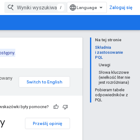
/
Zaloguj się
Na tej stronie
Składnia
i zastosowanie
dostępny.
PQL
Uwagi
Słowa kluczowe
(wielkość liter nie
erowany
jest rozróżniana)
Pobieram tabele
odpowiedników z
PQL
 wskazówki były pomocne?
cy
Prześlij opinię