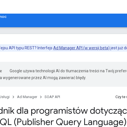
moc
ejsu API typu REST? Interfejs
Ad Manager API (w wersji beta)
jest już 
Google używa technologii AI do tłumaczenia treści na Twój pref
ia wygenerowane przez AI mogą zawierać błędy.
Usługi
Ad Manager
SOAP API
Czy te
nik dla programistów dotyczą
PQL (Publisher Query Language)