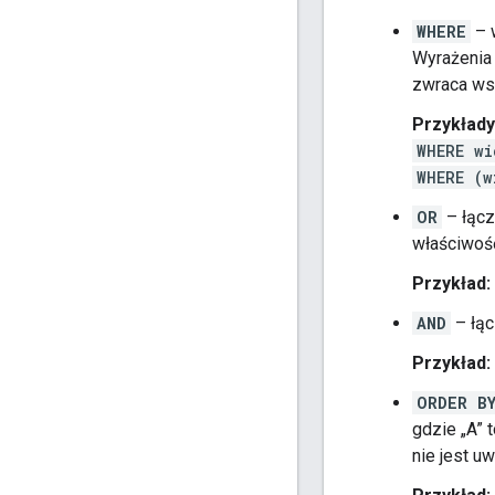
WHERE
– 
Wyrażenia 
zwraca ws
Przykłady
WHERE wi
WHERE (w
OR
– łącz
właściwość
Przykład:
AND
– łąc
Przykład:
ORDER B
gdzie „A” 
nie jest u