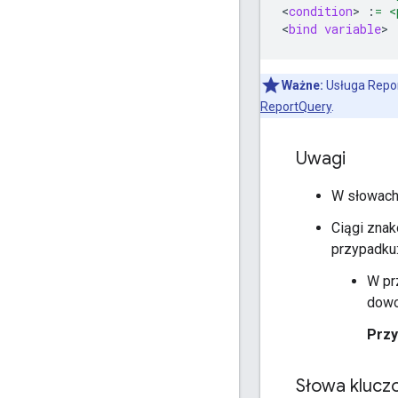
<
condition
>
:
= <
<
bind variable
>
Ważne:
Usługa Repor
ReportQuery
.
Uwagi
W słowach 
Ciągi znak
przypadku
W pr
dowo
Przy
Słowa kluczo