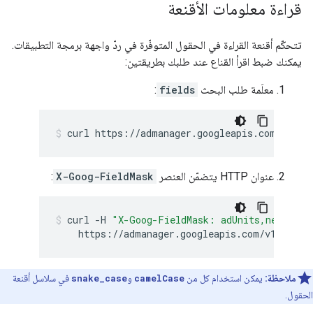
قراءة معلومات الأقنعة
تتحكّم أقنعة القراءة في الحقول المتوفّرة في ردّ واجهة برمجة التطبيقات.
يمكنك ضبط اقرأ القناع عند طلبك بطريقتين:
معلَمة طلب البحث
fields
:
curl
https://admanager.googleapis.com/v1/ne
عنوان HTTP يتضمّن العنصر
X-Goog-FieldMask
:
curl
-H
"X-Goog-FieldMask: adUnits,nextPage
https://admanager.googleapis.com/v1/netwo
ملاحظة:
يمكن استخدام كل من
camelCase
و
snake_case
في سلاسل أقنعة
الحقول.