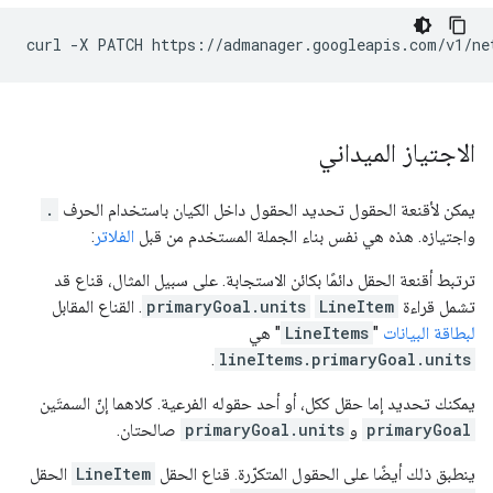
curl
-X
PATCH
https://admanager.googleapis.com/v1/ne
الاجتياز الميداني
يمكن لأقنعة الحقول تحديد الحقول داخل الكيان باستخدام الحرف
.
واجتيازه. هذه هي نفس بناء الجملة المستخدم من قبل
الفلاتر
:
ترتبط أقنعة الحقل دائمًا بكائن الاستجابة. على سبيل المثال، قناع قد
تشمل قراءة
LineItem
primaryGoal.units
. القناع المقابل
لبطاقة البيانات
"
LineItems
" هي
.
lineItems.primaryGoal.units
يمكنك تحديد إما حقل ككل، أو أحد حقوله الفرعية. كلاهما إنّ السمتَين
primaryGoal
و
primaryGoal.units
صالحتان.
ينطبق ذلك أيضًا على الحقول المتكرّرة. قناع الحقل
LineItem
الحقل