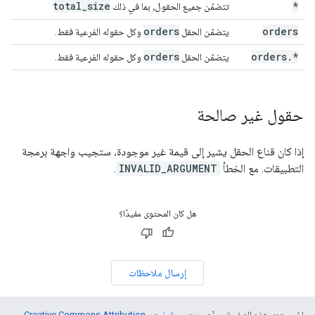
total
_
size
*
تتضمّن جميع الحقول، بما في ذلك
orders
orders
يتضمّن الحقل
وكل حقوله الفرعية فقط.
orders
orders
.
*
يتضمّن الحقل
وكل حقوله الفرعية فقط.
حقول غير صالحة
إذا كان قناع الحقل يشير إلى قيمة غير موجودة، ستجيب واجهة برمجة
التطبيقات. مع الخطأ
INVALID_ARGUMENT
.
هل كان المحتوى مفيدًا؟
إرسال ملاحظات
إنّ محتوى هذه الصفحة مرخّص بموجب
ترخيص Creative Commons Attribution