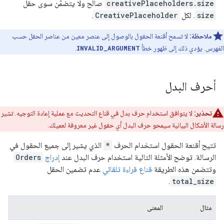
creativePlaceholders.size
صالح ولا يتضمّن سوى حقل
size
. لكل
CreativePlaceholder
.
ملاحظة:
لا تسمح أقنعة الحقول بالوصول إلى عنصر معين من عناصر الحقل حسب
الفهرس. يؤدي ذلك إلى ظهور خطأ
INVALID_ARGUMENT
.
أحرف البدل
تحذير:
لا يتوافق استخدام حرف بدل في قناع التحديث مع عملية إعادة التوجيه. تشير
رسالة الأشكال البيانية سيمحو حرف البدل أي حقول غير معروفة لعميلك.
تتيح أقنعة الحقول استخدام الحرف
*
الذي يشير إلى جميع الحقول في
الرسالة. توضح الأمثلة التالية استخدام حرف البدل عند
إدراج
Orders
وتتضمن هذه الطريقة
قناع قراءة تلقائي
عدم تضمين الحقل
.
total_size
مثال
المعنى