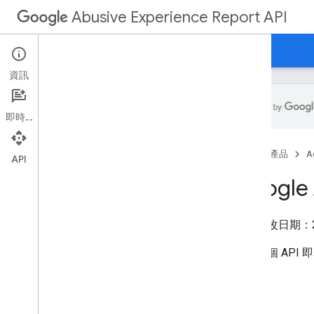
Abusive Experience Report API
指南
參考資料
Abusive Experience Report
資訊
即時通訊
Overview
首頁
產品
A
API
Get Started
Google
Your First App
Prerequisites
上次修改日期：
Set Up Your App
Send Requests
使用這個 API
How To
.
.
.
Install Client Libraries
Authorize Requests