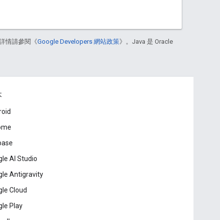
詳情請參閱《
Google Developers 網站政策
》。Java 是 Oracle
本
roid
ome
base
le AI Studio
le Antigravity
le Cloud
le Play