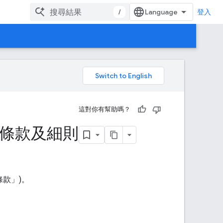
/
登入
。
這對你有幫助嗎？
 API 條款及細則
條款」)。